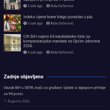
5 sati ago
Aida Seferović
Indeks cijena hrane blago porastao u julu
5 sati ago
Aida Seferović
CIK BiH ovjerio 64 kandidatske liste za
kompenzacijske mandate na Općim izborima
2026.
6 sati ago
Aida Seferović
олимп казино
Zadnje objavljeno
Ulazak BiH u SEPA znači za građane: Uplate iz dijaspore jeftinije
za 94 posto
7. Augusta 2026.