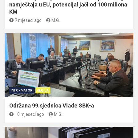
namještaja u EU, potencijal jači od 100 miliona
KM
7 mjeseci ago
M.G.
INFORMATOR
REGIJA
Održana 99.sjednica Vlade SBK-a
10 mjeseci ago
M.G.