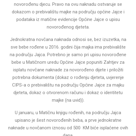
novorođenu djecu. Pravo na ovu naknadu ostvaruje se
dokazom o prebivalištu majke na području općine Jajce i
podataka iz matične evidencije Općine Jajce o upisu
novorođenog djeteta.
Jednokratna novčana naknada odnosi se, bez izuzetka, na
sve bebe rođene u 2016. godini čija majka ima prebivalište
na području Jajca. Potrebno je samo pri upisu novorođene
bebe u Matičnom uredu Općine Jajce popuniti Zahtjev za
isplatu novčane naknade za novorođeno dijete i priložiti
potrebna dokumenta (dokaz o rođenju djeteta, uvjerenje
CIPS-a o prebivalištu na području Općine Jajce za majku
djeteta, dokaz o otvorenom računu i dokaz o identitetu
majke (na uvid)).
U januaru, u Matičnu knjigu rođenih, na području Jajca
upisano je šest novorođenih beba, a prve jednokratne
naknade u novčanom iznosu od 500 KM biće isplaćene ovih
dana.