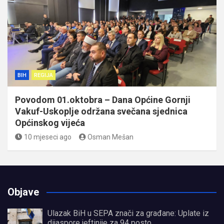
BIH
REGIJA
Povodom 01.oktobra – Dana Općine Gornji
Vakuf-Uskoplje održana svečana sjednica
Općinskog vijeća
10 mjeseci ago
Osman Mešan
Objave
Ulazak BiH u SEPA znači za građane: Uplate iz
dijaspore jeftinije za 94 posto