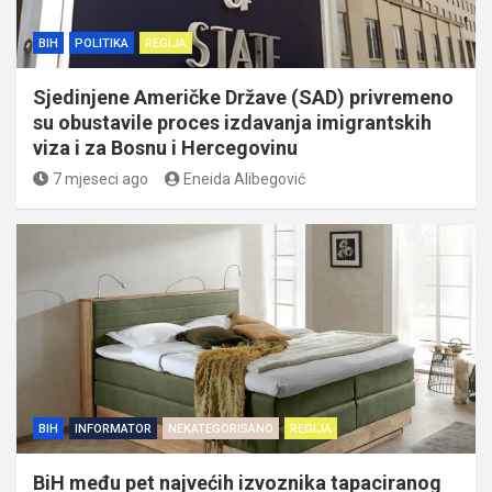
BIH
POLITIKA
REGIJA
Sjedinjene Američke Države (SAD) privremeno
su obustavile proces izdavanja imigrantskih
viza i za Bosnu i Hercegovinu
7 mjeseci ago
Eneida Alibegović
BIH
INFORMATOR
NEKATEGORISANO
REGIJA
BiH među pet najvećih izvoznika tapaciranog