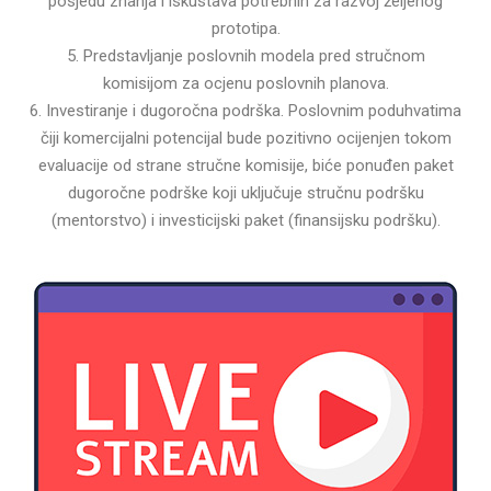
posjedu znanja i iskustava potrebnih za razvoj željenog
prototipa.
5. Predstavljanje poslovnih modela pred stručnom
komisijom za ocjenu poslovnih planova.
6. Investiranje i dugoročna podrška. Poslovnim poduhvatima
čiji komercijalni potencijal bude pozitivno ocijenjen tokom
evaluacije od strane stručne komisije, biće ponuđen paket
dugoročne podrške koji uključuje stručnu podršku
(mentorstvo) i investicijski paket (finansijsku podršku).