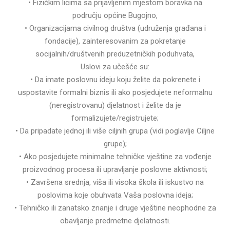
• Fizičkim licima sa prijavljenim mjestom boravka na
području općine Bugojno,
• Organizacijama civilnog društva (udruženja građana i
fondacije), zainteresovanim za pokretanje
socijalnih/društvenih preduzetničkih poduhvata,
Uslovi za učešće su:
• Da imate poslovnu ideju koju želite da pokrenete i
uspostavite formalni biznis ili ako posjedujete neformalnu
(neregistrovanu) djelatnost i želite da je
formalizujete/registrujete;
• Da pripadate jednoj ili više ciljnih grupa (vidi poglavlje Ciljne
grupe);
• Ako posjedujete minimalne tehničke vještine za vođenje
proizvodnog procesa ili upravljanje poslovne aktivnosti;
• Završena srednja, viša ili visoka škola ili iskustvo na
poslovima koje obuhvata Vaša poslovna ideja;
• Tehničko ili zanatsko znanje i druge vještine neophodne za
obavljanje predmetne djelatnosti.