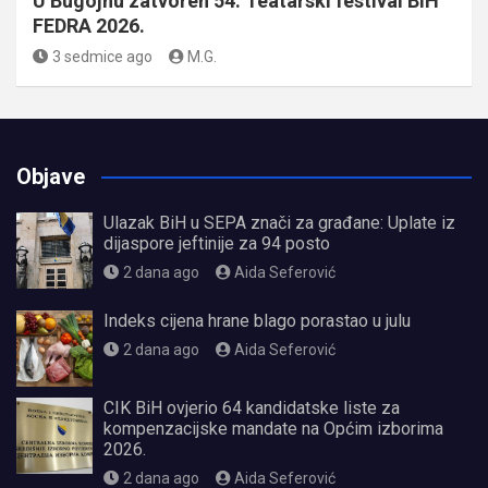
U Bugojnu zatvoren 54. Teatarski festival BIH
FEDRA 2026.
3 sedmice ago
M.G.
Objave
Ulazak BiH u SEPA znači za građane: Uplate iz
dijaspore jeftinije za 94 posto
2 dana ago
Aida Seferović
Indeks cijena hrane blago porastao u julu
2 dana ago
Aida Seferović
CIK BiH ovjerio 64 kandidatske liste za
kompenzacijske mandate na Općim izborima
2026.
2 dana ago
Aida Seferović