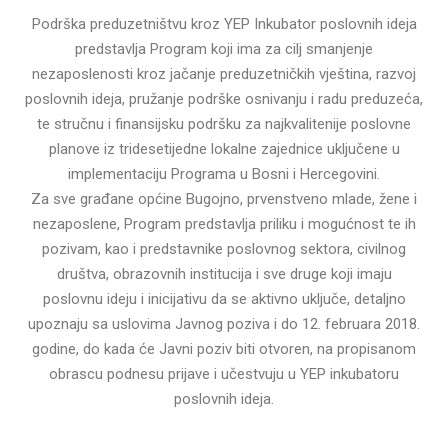
Podrška preduzetništvu kroz YEP Inkubator poslovnih ideja
predstavlja Program koji ima za cilj smanjenje
nezaposlenosti kroz jačanje preduzetničkih vještina, razvoj
poslovnih ideja, pružanje podrške osnivanju i radu preduzeća,
te stručnu i finansijsku podršku za najkvalitenije poslovne
planove iz tridesetijedne lokalne zajednice uključene u
implementaciju Programa u Bosni i Hercegovini.
Za sve građane općine Bugojno, prvenstveno mlade, žene i
nezaposlene, Program predstavlja priliku i mogućnost te ih
pozivam, kao i predstavnike poslovnog sektora, civilnog
društva, obrazovnih institucija i sve druge koji imaju
poslovnu ideju i inicijativu da se aktivno uključe, detaljno
upoznaju sa uslovima Javnog poziva i do 12. februara 2018.
godine, do kada će Javni poziv biti otvoren, na propisanom
obrascu podnesu prijave i učestvuju u YEP inkubatoru
poslovnih ideja.