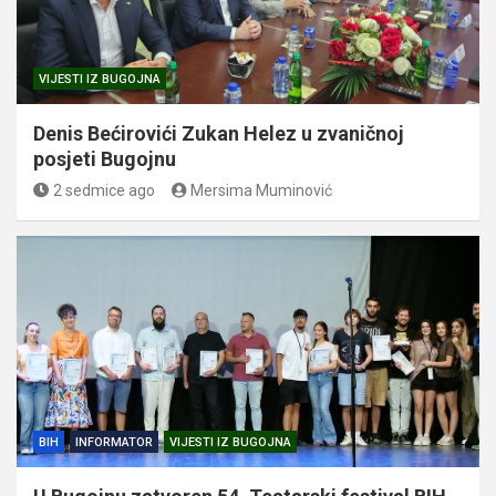
VIJESTI IZ BUGOJNA
Denis Bećirovići Zukan Helez u zvaničnoj
posjeti Bugojnu
2 sedmice ago
Mersima Muminović
BIH
INFORMATOR
VIJESTI IZ BUGOJNA