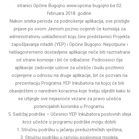
stranici Općine Bugojno www.opcina-bugojno.ba 02.
februara 2018. godine.
Nakon isteka perioda za podnošenje aplikacija, sve pristigle
prijave po ovom Javnom pozivu ocijeniti će komisija za
administrativnu usklađenost koju čine predstavnici Projekta
zapošljavanja mladih (YEP) i Općine Bugojno. Nepotpune i
neblagovremeno dostavljene aplikacije neće biti razmatrane
od strane komisije i bit će odbačene. Podnosioci čije
aplikacije zadovolje uslove za učešće i budu pozitivno
ocijenjene u odnosu na druge aplikacije, bit će pozvani na
prezentaciju Programa YEP Inkubatora na kojoj će biti
obaviješteni o narednim koracima koje trebju slijediti kako bi
se izbjegle sve nejasnoće vezane za pravo učešća
potencijalnih korisnika u Programu.
5. Sadržaj podrške – Učesnici YEP Inkubatora poslovnih ideja
kroz učešće u programu podrške mogu dobiti:
1. Stručnu podršku u jačanju preduzetničkih vještina;
2. Stručnu podršku u razvoju poslovnog modela;