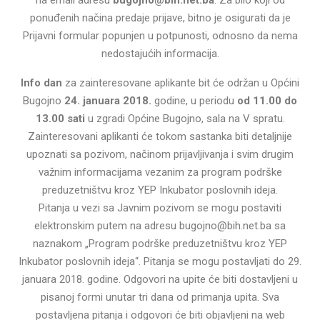
ponuđenih načina predaje prijave, bitno je osigurati da je
Prijavni formular popunjen u potpunosti, odnosno da nema
nedostajućih informacija.
Info dan
za zainteresovane aplikante bit će održan u Općini
Bugojno
24. januara 2018.
godine, u periodu
od 11.00 do
13.00 sati
u zgradi Općine Bugojno, sala na V spratu.
Zainteresovani aplikanti će tokom sastanka biti detaljnije
upoznati sa pozivom, načinom prijavljivanja i svim drugim
važnim informacijama vezanim za program podrške
preduzetništvu kroz YEP Inkubator poslovnih ideja.
Pitanja u vezi sa Javnim pozivom se mogu postaviti
elektronskim putem na adresu bugojno@bih.net.ba sa
naznakom „Program podrške preduzetništvu kroz YEP
Inkubator poslovnih ideja“. Pitanja se mogu postavljati do 29.
januara 2018. godine. Odgovori na upite će biti dostavljeni u
pisanoj formi unutar tri dana od primanja upita. Sva
postavljena pitanja i odgovori će biti objavljeni na web