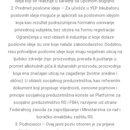
ideja koji se realizuje u saradnji sa Općinom Bugojno.
2. Predmet poslovne ideje – Za učešće u YEP Inkubatoru
poslovnih ideja moguće je aplicirati sa poslovnom idejom
koja kao rezultat podrazumijeva formalno osnivanje
privrednog subjekta, bez obzira na formu registracije.
Ograničenja u vezi oblasti ili industrija iz koje dolaze
poslovne ideje su one koje nalaže zakonodavstvo. Dodatno,
nisu prihvatljive poslovne ideje koje imaju negativan uticaj na
ljudsko zdravlje (npr. proizvodnja, prerada ili puštanje u
promet alkoholnih pića ili duhanskih proizvoda, proizvodnja
koja ima značajan uticaj na zagađenje životne sredine i
slično). U oblasti socijalnog preduzetništva, kao referentni
dokument koji propisuje vrijednosti, osnovne pojmove i
principe socijalnog preduzetništva koriste se Platforme za
socijalno preduzetništvo RS i FBiH, razvijene od strane
Federalnog zavoda za zapošljavanje i Ministarstva za rad i
boračko-invalidsku zaštitu RS.
3. Podnosioci – Ovaj javni poziv otvoren je za prijave: