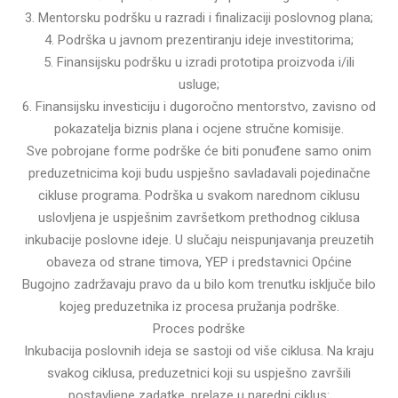
3. Mentorsku podršku u razradi i finalizaciji poslovnog plana;
4. Podrška u javnom prezentiranju ideje investitorima;
5. Finansijsku podršku u izradi prototipa proizvoda i/ili
usluge;
6. Finansijsku investiciju i dugoročno mentorstvo, zavisno od
pokazatelja biznis plana i ocjene stručne komisije.
Sve pobrojane forme podrške će biti ponuđene samo onim
preduzetnicima koji budu uspješno savladavali pojedinačne
cikluse programa. Podrška u svakom narednom ciklusu
uslovljena je uspješnim završetkom prethodnog ciklusa
inkubacije poslovne ideje. U slučaju neispunjavanja preuzetih
obaveza od strane timova, YEP i predstavnici Općine
Bugojno zadržavaju pravo da u bilo kom trenutku isključe bilo
kojeg preduzetnika iz procesa pružanja podrške.
Proces podrške
Inkubacija poslovnih ideja se sastoji od više ciklusa. Na kraju
svakog ciklusa, preduzetnici koji su uspješno završili
postavljene zadatke, prelaze u naredni ciklus: