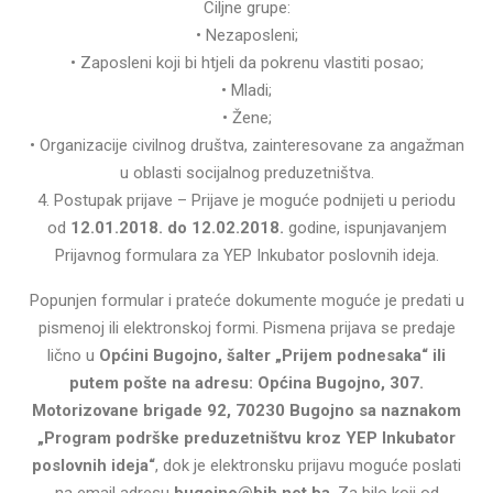
Ciljne grupe:
• Nezaposleni;
• Zaposleni koji bi htjeli da pokrenu vlastiti posao;
• Mladi;
• Žene;
• Organizacije civilnog društva, zainteresovane za angažman
u oblasti socijalnog preduzetništva.
4. Postupak prijave – Prijave je moguće podnijeti u periodu
od
12.01.2018. do 12.02.2018.
godine, ispunjavanjem
Prijavnog formulara za YEP Inkubator poslovnih ideja.
Popunjen formular i prateće dokumente moguće je predati u
pismenoj ili elektronskoj formi. Pismena prijava se predaje
lično u
Općini Bugojno, šalter „Prijem podnesaka“ ili
putem pošte na adresu: Općina Bugojno, 307.
Motorizovane brigade 92, 70230 Bugojno sa naznakom
„Program podrške preduzetništvu kroz YEP Inkubator
poslovnih ideja“
, dok je elektronsku prijavu moguće poslati
na email adresu
bugojno@bih.net.ba
. Za bilo koji od