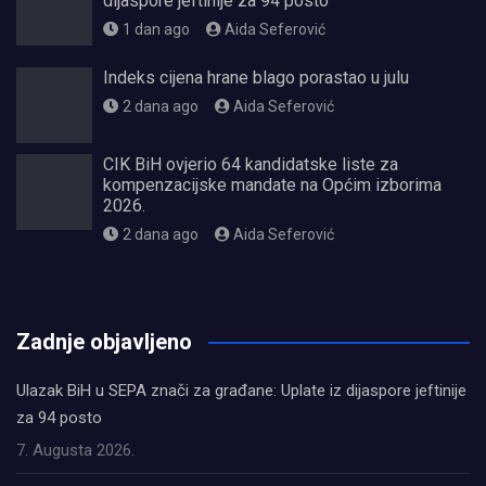
dijaspore jeftinije za 94 posto
1 dan ago
Aida Seferović
Indeks cijena hrane blago porastao u julu
2 dana ago
Aida Seferović
CIK BiH ovjerio 64 kandidatske liste za
kompenzacijske mandate na Općim izborima
2026.
2 dana ago
Aida Seferović
олимп казино
Zadnje objavljeno
Ulazak BiH u SEPA znači za građane: Uplate iz dijaspore jeftinije
za 94 posto
7. Augusta 2026.