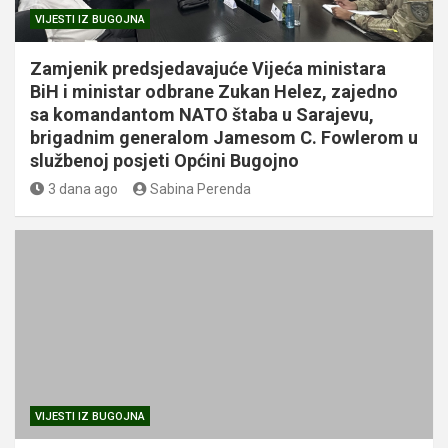
VIJESTI IZ BUGOJNA
Zamjenik predsjedavajuće Vijeća ministara
BiH i ministar odbrane Zukan Helez, zajedno
sa komandantom NATO štaba u Sarajevu,
brigadnim generalom Jamesom C. Fowlerom u
službenoj posjeti Općini Bugojno
3 dana ago
Sabina Perenda
VIJESTI IZ BUGOJNA