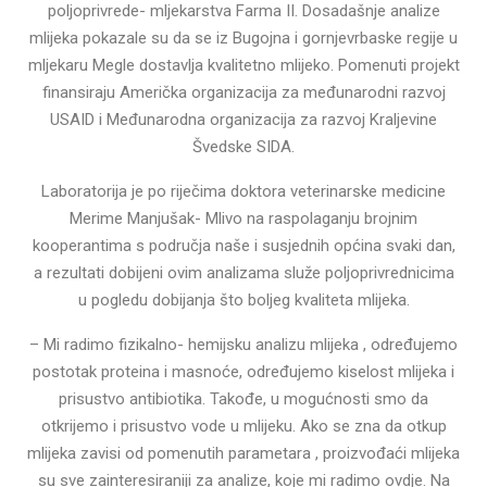
poljoprivrede- mljekarstva Farma II. Dosadašnje analize
mlijeka pokazale su da se iz Bugojna i gornjevrbaske regije u
mljekaru Megle dostavlja kvalitetno mlijeko. Pomenuti projekt
finansiraju Američka organizacija za međunarodni razvoj
USAID i Međunarodna organizacija za razvoj Kraljevine
Švedske SIDA.
Laboratorija je po riječima doktora veterinarske medicine
Merime Manjušak- Mlivo na raspolaganju brojnim
kooperantima s područja naše i susjednih općina svaki dan,
a rezultati dobijeni ovim analizama služe poljoprivrednicima
u pogledu dobijanja što boljeg kvaliteta mlijeka.
– Mi radimo fizikalno- hemijsku analizu mlijeka , određujemo
postotak proteina i masnoće, određujemo kiselost mlijeka i
prisustvo antibiotika. Takođe, u mogućnosti smo da
otkrijemo i prisustvo vode u mlijeku. Ako se zna da otkup
mlijeka zavisi od pomenutih parametara , proizvođaći mlijeka
su sve zainteresiraniji za analize, koje mi radimo ovdje. Na