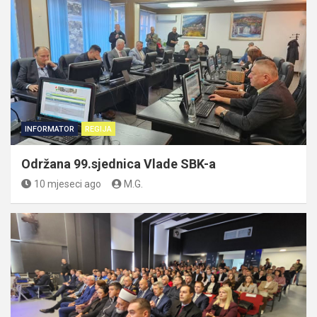
INFORMATOR
REGIJA
Održana 99.sjednica Vlade SBK-a
10 mjeseci ago
M.G.