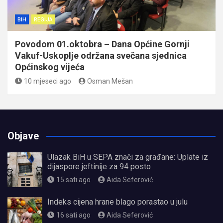
BIH
REGIJA
Povodom 01.oktobra – Dana Općine Gornji
Vakuf-Uskoplje održana svečana sjednica
Općinskog vijeća
10 mjeseci ago
Osman Mešan
Objave
Ulazak BiH u SEPA znači za građane: Uplate iz
dijaspore jeftinije za 94 posto
15 sati ago
Aida Seferović
Indeks cijena hrane blago porastao u julu
16 sati ago
Aida Seferović