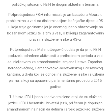
političkoj situaciji u FBiH te drugim aktuelnim temama.
Potpredsjednica FBiH informisala je ambasadora Moora o
problemima u vezi sa diskriminacijom bošnjačke djece u RS-
u koja traje godinama jer je onemogućeno obrazovanje na
bosanskom jeziku te, s tim u vezi, o kršenju zagarantovanih
prava na službene jezike u RS-u.
Potpredsjednica Mahmutbegović dodala je da je i u FBiH
poduzela određene aktivnosti u prethodnom periodu u vezi
sa Inicijativom za amandmanske izmjene Ustava Zapadno-
hercegovačkog, Hercegovačko-neretvanskog i Posavskog
kantona, u dijelu koji se odnosi na službene jezike i službena
pisma, a koji su upućeni u parlamentarnu proceduru 2015.
godine.
“U Ustavu FBiH jasno i nedvosmisleno stoji da su službeni
jezici u FBiH bosanski i hrvatski jezik, pri čemu je dopunjen
amandmanom na način da definira i srpski jezik kao službeni