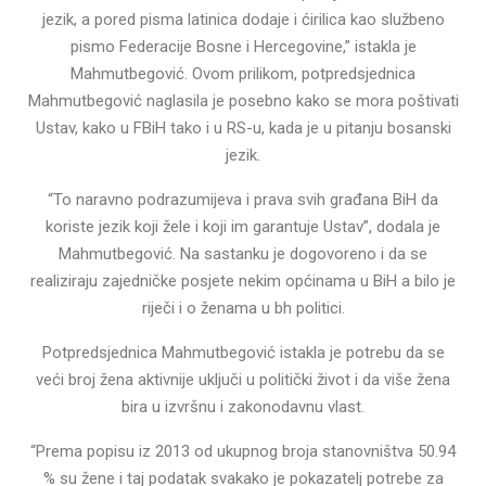
jezik, a pored pisma latinica dodaje i ćirilica kao službeno
pismo Federacije Bosne i Hercegovine,” istakla je
Mahmutbegović. Ovom prilikom, potpredsjednica
Mahmutbegović naglasila je posebno kako se mora poštivati
Ustav, kako u FBiH tako i u RS-u, kada je u pitanju bosanski
jezik.
“To naravno podrazumijeva i prava svih građana BiH da
koriste jezik koji žele i koji im garantuje Ustav”, dodala je
Mahmutbegović. Na sastanku je dogovoreno i da se
realiziraju zajedničke posjete nekim općinama u BiH a bilo je
riječi i o ženama u bh politici.
Potpredsjednica Mahmutbegović istakla je potrebu da se
veći broj žena aktivnije uključi u politički život i da više žena
bira u izvršnu i zakonodavnu vlast.
“Prema popisu iz 2013 od ukupnog broja stanovništva 50.94
% su žene i taj podatak svakako je pokazatelj potrebe za