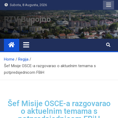
Subota, 8 Augusta, 2026
RTV Bugojno
Home
Regija
Šef Misije OSCE-a razgovarao o aktuelnim temama s
potpredsjednicom FBiH
Šef Misije OSCE-a razgovarao
o aktuelnim temama s