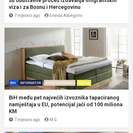
su obustavile proces izdavanja imigrantskih
viza i za Bosnu i Hercegovinu
7 mjeseci ago
Eneida Alibegović
BIH
INFORMATOR
NEKATEGORISANO
REGIJA
BiH među pet najvećih izvoznika tapaciranog
namještaja u EU, potencijal jači od 100 miliona
KM
7 mjeseci ago
M.G.