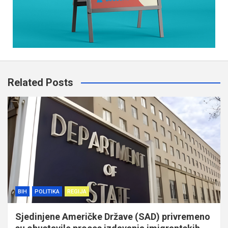
Related Posts
BIH
POLITIKA
REGIJA
Sjedinjene Američke Države (SAD) privremeno