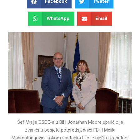
Facebook
Twitter
WhatsApp
Email
Šef Misije OSCE-a u BiH Jonathan Moore upriličio je
zvaničnu posjetu potpredsjednici FBiH Meliki
Mahmutbegović. Tokom sastanka bilo je riječi o trenutnoj