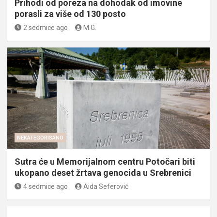
Prihodi od poreza na dohodak od imovine
porasli za više od 130 posto
2 sedmice ago
M.G.
NEKATEGORISANO
Sutra će u Memorijalnom centru Potočari biti
ukopano deset žrtava genocida u Srebrenici
4 sedmice ago
Aida Seferović