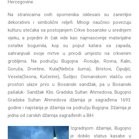
Hercegovine.
Na stranicama ovih spomenika isklesani su zanimljivi
dekorativni i simbolični reljefi. Mnogi naučnici povezuju
kulturu stećaka sa postojanjem Crkve bosanske u srednjem
vijeku, a pojedini ih čak vide kao najmasovnije materijalne
ostatke bogumila, koji su poput katara sa zapada,
sahranjivali svoje mrtve u prirodi umjesto na crkvenim
grobljima. Na području Bugojna: -Rosulje, Rovna, Kalin,
Goruša, Drvetine, Kula(Nebića šuma), Bristovi, Čipuljić,
Vesela(Seona, Kučerine), Šušljici. Osmanskom vlašču ovi
prostori ulaze prvo u Bosanski sandžak, pa u Bosanski
pašaluk- Sandžak Klis. Gradska Sultan Ahmedova, Bugojno
Gradska Sultan Ahmedova džamija je sagrađena 1693.
godine i najstarija je džamija na području Bugojna. Džamija je
jedna od carskih džamija sagrađenih u BiH.
Izgradnjom džamije, Bugojno
je dobilo status kasabe u