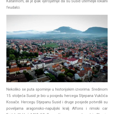
Katarinom, ali je ipak vjerojatnije da su Susid utemeljili lokalni
feudalci.
Nekoliko se puta spominje u historijskim izvorima. Sredinom
15. stoljeća Susid je bio u posjedu hercega Stjepana Vukčića
Kosače. Hercegu Stjepanu Susid i druge posjede potvrdili su
poveljama aragonsko-napuljski kralj Alfons i rimski car