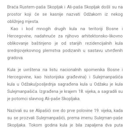
Braća Rustem-paša Skopljak i Ali-paša Skopljak došli su na
prostor koji će se kasnije nazvati Odžakom iz nekog
obližnjeg mjesta.
Kao i kod mnogih drugih kula na teritoriji Bosne i
Hercegovine, nadahnuće za njihovo arhitektonsko-likovno
oblikovanje baštinjeno je od starijih rezidencijalnih kula
srednjovjekovnog plemstva podizanih u sastavu utvrđenih
gradova.
Kula je uvrštena na listu nacionalnih spomenika Bosne i
Hercegovine, kao historijska građevina) i Sulejmanpašića
kula u Odžaku(posljednja sagrađena kula u Odžaku je kula
Sulejmanpašića. Izgrađena je krajem 18. vijeka, a sagradili su
je potomci slavnog Ali-paše Skopljaka.
Nazivali su se Alipašići sve do prve polovine 19. vijeka, kada
su se prozvali Sulejmanpašići, prema imenu Sulejman-paše
Skopljaka. Tokom godina kula je bila zapaljena dva puta