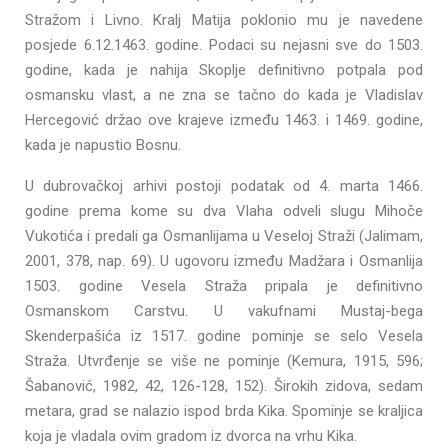
Stražom i Livno. Kralj Matija poklonio mu je navedene
posjede 6.12.1463. godine. Podaci su nejasni sve do 1503.
godine, kada je nahija Skoplje definitivno potpala pod
osmansku vlast, a ne zna se tačno do kada je Vladislav
Hercegović držao ove krajeve između 1463. i 1469. godine,
kada je napustio Bosnu.
U dubrovačkoj arhivi postoji podatak od 4. marta 1466.
godine prema kome su dva Vlaha odveli slugu Mihoče
Vukotića i predali ga Osmanlijama u Veseloj Straži (Jalimam,
2001, 378, nap. 69). U ugovoru između Madžara i Osmanlija
1503. godine Vesela Straža pripala je definitivno
Osmanskom Carstvu. U vakufnami Mustaj-bega
Skenderpašića iz 1517. godine pominje se selo Vesela
Straža. Utvrđenje se više ne pominje (Kemura, 1915, 596;
Šabanović, 1982, 42, 126-128, 152). Širokih zidova, sedam
metara, grad se nalazio ispod brda Kika. Spominje se kraljica
koja je vladala ovim gradom iz dvorca na vrhu Kika.