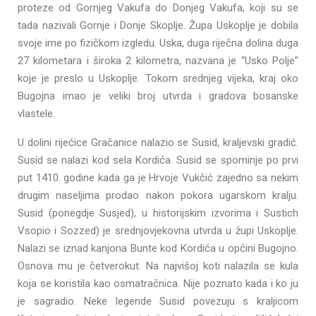
proteze od Gornjeg Vakufa do Donjeg Vakufa, koji su se
tada nazivali Gornje i Donje Skoplje. Župa Uskoplje je dobila
svoje ime po fizičkom izgledu. Uska, duga riječna dolina duga
27 kilometara i široka 2 kilometra, nazvana je “Usko Polje”
koje je preslo u Uskoplje. Tokom srednjeg vijeka, kraj oko
Bugojna imao je veliki broj utvrda i gradova bosanske
vlastele.
U dolini rijećice Gračanice nalazio se Susid, kraljevski gradić.
Susid se nalazi kod sela Kordića. Susid se spominje po prvi
put 1410. godine kada ga je Hrvoje Vukčić zajedno sa nekim
drugim naseljima prodao nakon pokora ugarskom kralju.
Susid (ponegdje Susjed), u historijskim izvorima i Sustich
Vsopio i Sozzed) je srednjovjekovna utvrda u župi Uskoplje.
Nalazi se iznad kanjona Bunte kod Kordića u općini Bugojno.
Osnova mu je četverokut. Na najvišoj koti nalazila se kula
koja se koristila kao osmatračnica. Nije poznato kada i ko ju
je sagradio. Neke legende Susid povezuju s kraljicom