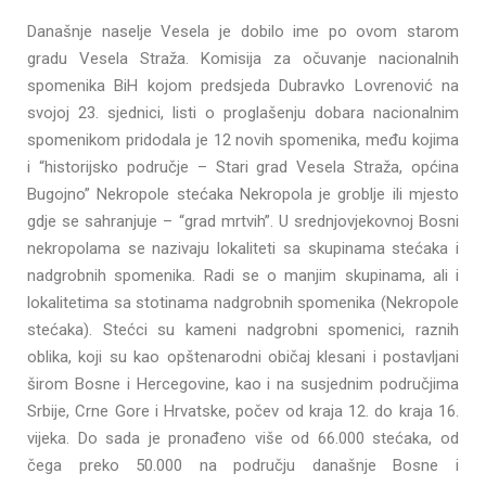
Današnje naselje Vesela je dobilo ime po ovom starom
gradu Vesela Straža. Komisija za očuvanje nacionalnih
spomenika BiH kojom predsjeda Dubravko Lovrenović na
svojoj 23. sjednici, listi o proglašenju dobara nacionalnim
spomenikom pridodala je 12 novih spomenika, među kojima
i “historijsko područje – Stari grad Vesela Straža, općina
Bugojno” Nekropole stećaka Nekropola je groblje ili mjesto
gdje se sahranjuje – “grad mrtvih”. U srednjovjekovnoj Bosni
nekropolama se nazivaju lokaliteti sa skupinama stećaka i
nadgrobnih spomenika. Radi se o manjim skupinama, ali i
lokalitetima sa stotinama nadgrobnih spomenika (Nekropole
stećaka). Stećci su kameni nadgrobni spomenici, raznih
oblika, koji su kao opštenarodni običaj klesani i postavljani
širom Bosne i Hercegovine, kao i na susjednim područjima
Srbije, Crne Gore i Hrvatske, počev od kraja 12. do kraja 16.
vijeka. Do sada je pronađeno više od 66.000 stećaka, od
čega preko 50.000 na području današnje Bosne i