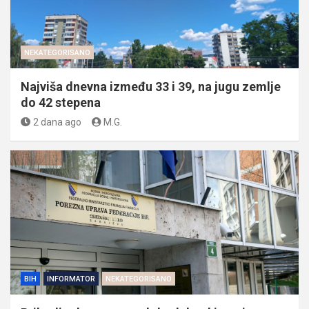
NEKATEGORISANO
Najviša dnevna između 33 i 39, na jugu zemlje
do 42 stepena
2 dana ago
M.G.
BIH
INFORMATOR
NEKATEGORISANO