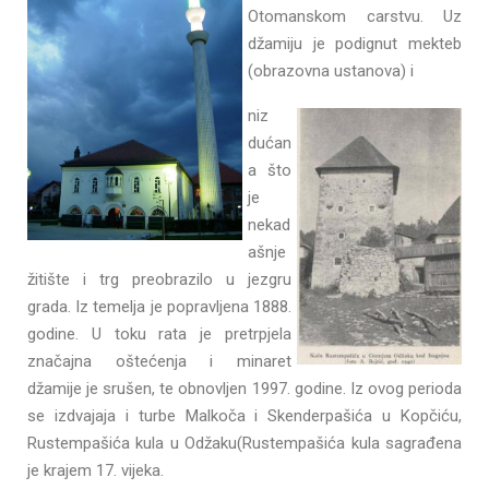
Otomanskom carstvu. Uz
džamiju je podignut mekteb
(obrazovna ustanova) i
niz
dućan
a što
je
nekad
ašnje
žitište i trg preobrazilo u jezgru
grada. Iz temelja je popravljena 1888.
godine. U toku rata je pretrpjela
značajna oštećenja i minaret
džamije je srušen, te obnovljen 1997. godine. Iz ovog perioda
se izdvajaja i turbe Malkoča i Skenderpašića u Kopčiću,
Rustempašića kula u Odžaku(Rustempašića kula sagrađena
je krajem 17. vijeka.