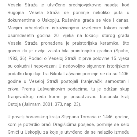
Vesela Straža je utvrđeno srednjovjekovno naselje kod
Bugojna. Vesela Straža se pominje nekoliko puta u
dokumentima o Uskoplju. Ruševine grada se vide i danas.
Manjim arheološkim istraživanjima izvršenim tokom ranih
osamdesetih godina 20. vijeka na lokaciji starog grada
Vesela Straža pronađena je praistorijska keramika, što
govori da je ovdje zaista bila praistorijska gradina (Spaho,
1983, 36). Podaci o Veseloj Straži iz prve polovine 15. vijeka
su oskudni i nepovezani. U nedovoljno sigurnom istorijskom
podatku koji daje fra Nikola Lašvanin pominje se da su 1406.
godine u Veseloj Straži postojali franjevački samostan i
crkva. Prema Lašvaninovim podacima, tu je održan skup
franjevačkog reda kome je prisustvovao bosanski kralj
Ostoja (Jalimam, 2001, 373, nap. 23).
U povelji bosanskog kralja Stjepana Tomaša iz 1446. godine,
kom je potvrdio braći Dragišićima posjede, pominje se selo
Gmići u Uskoplju za koje je utvrđeno da se nalazilo između