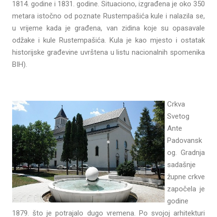
1814. godine i 1831. godine. Situaciono, izgrađena je oko 350
metara istočno od poznate Rustempašića kule i nalazila se,
u vrijeme kada je građena, van zidina koje su opasavale
odžake i kule Rustempašića. Kula je kao mjesto i ostatak
historijske građevine uvrštena u listu nacionalnih spomenika
BIH).
Crkva
Svetog
Ante
Padovansk
og. Gradnja
sadašnje
župne crkve
započela je
godine
1879. što je potrajalo dugo vremena. Po svojoj arhitekturi