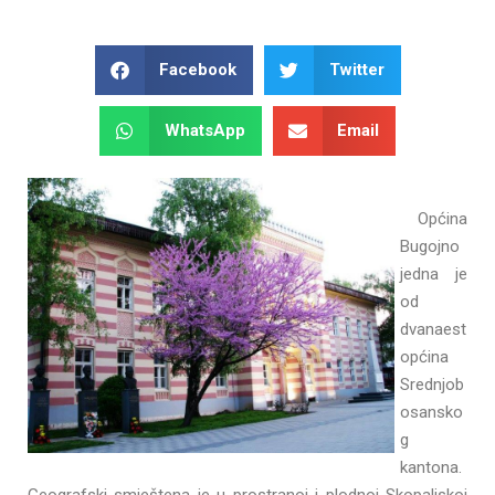
Facebook
Twitter
WhatsApp
Email
Općina
Bugojno
jedna je
od
dvanaest
općina
Srednjob
osansko
g
kantona.