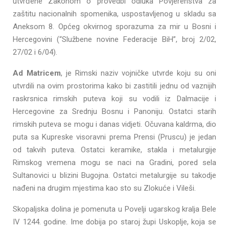
utvrđene Zakonom o provedbi odluka Povjerenstva za
zaštitu nacionalnih spomenika, uspostavljenog u skladu sa
Aneksom 8. Općeg okvirnog sporazuma za mir u Bosni i
Hercegovini (“Službene novine Federacije BiH”, broj 2/02,
27/02 i 6/04).
Ad Matricem
, je Rimski naziv vojničke utvrde koju su oni
utvrdili na ovim prostorima kako bi zastitili jednu od vaznijih
raskrsnica rimskih puteva koji su vodili iz Dalmacije i
Hercegovine za Srednju Bosnu i Panoniju. Ostatci starih
rimskih puteva se mogu i danas vidjeti. Očuvana kaldrma, dio
puta sa Kupreske visoravni prema Prensi (Pruscu) je jedan
od takvih puteva. Ostatci keramike, stakla i metalurgije
Rimskog vremena mogu se naci na Gradini, pored sela
Sultanovici u blizini Bugojna. Ostatci metalurgije su takodje
nađeni na drugim mjestima kao sto su Zlokuće i Vileši.
Skopaljska dolina je pomenuta u Povelji ugarskog kralja Bele
IV 1244. godine. Ime dobija po staroj župi Uskoplje, koja se