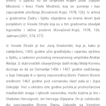
srebro. U pljačku su bili umiješani kraljev pisar Stjepan
Milošević i knez Pavle Modrinić, koji se pominje i kao
zapovjednik utvrđenja (Kovačević-Kojić, 1978, 126). Iz arhiva
u gradovima Zadru i Splitu objavljena su imena devet ljudi
porijeklom iz Vesele Straže koji su u tim gradovima obavljali
trgovačke i slične poslove (Kovačević-Kojić, 1978, 126;
Jalimam,2001, 374, 377).
Iz Vesele Straže je bio Juraj Gradomilić, koji je, kako je
zabilježeno, 1455. godine učio graditeljsku i vajarsku vještinu
u Splitu, u radionici poznatog renesansnog umjetnika Andrije
Alešija. Iz dubrovačkih obavještenja datih kralju Matiji Korvinu
doznaje se da se Osmanlije 1456. i 1457. godine zadržavaju
u župi Uskoplje ili u njenoj neposrednoj blizini. Padom Bosne
sredinom 1463. godine pod osmansku vlast pala je i župa
Uskoplje. Već u oktobru iste godine počela je protivofanziva
madžarskih snaga i njihovih saveznika, među kojima je bio i
Vladislav Hercegović, sin hercega Stjepana. On je oslobodio
dio jugozapadne Bosne, Ramu, Uskoplje sa Veselom