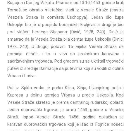
Bugojna i Donjeg Vakufa. Pismom od 13.10.1450. godine kralj
Tomaš se obratio mletačkoj vladi iz Vesele Straže (castra
Veszela Straxa in comitatu Uschopya). Jedan dio župe
Uskoplje bio je u posjedu bosanskih kraljeva, a drugi je bio
pod vlašću hercega Stjepana (Dinić, 1978, 240). Dinić je
smatrao da je Vesela Straža bila centar župe Uskoplje (Dinić,
1978, 240). U drugoj polovini 15. vijeka Vesela Straža se
pominje češće, i to u vezi sa prolaskom karavana i
zadržavanjem trgovaca. Pod gradom su se ukrštali trgovački
putevi iz srednje Dalmacije sa putevima koji su vodili iz dolina
Vrbasa i Lašve.
Put iz Splita vodio je preko Klisa, Sinja, Livanjskog polja i
Kupresa u dolinu gornjeg Vrbasa u predio Uskoplja. Kod
Vesele Straže skretao je prema centralnoj rudarskoj oblasti.
Jedan dubrovački trgovac je umro 1453. godine u Veseloj
Straži. Ispod Vesele Straže 1456. godine opljačkan je
karavan dubrovačkih trgovaca koji je išao iz Fojnice noseći