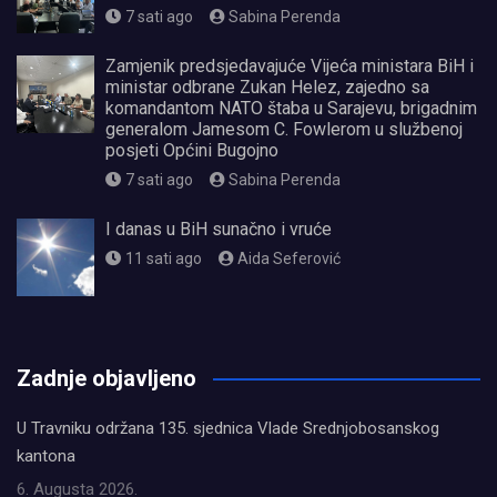
7 sati ago
Sabina Perenda
Zamjenik predsjedavajuće Vijeća ministara BiH i
ministar odbrane Zukan Helez, zajedno sa
komandantom NATO štaba u Sarajevu, brigadnim
generalom Jamesom C. Fowlerom u službenoj
posjeti Općini Bugojno
7 sati ago
Sabina Perenda
I danas u BiH sunačno i vruće
11 sati ago
Aida Seferović
олимп казино
Zadnje objavljeno
U Travniku održana 135. sjednica Vlade Srednjobosanskog
kantona
6. Augusta 2026.