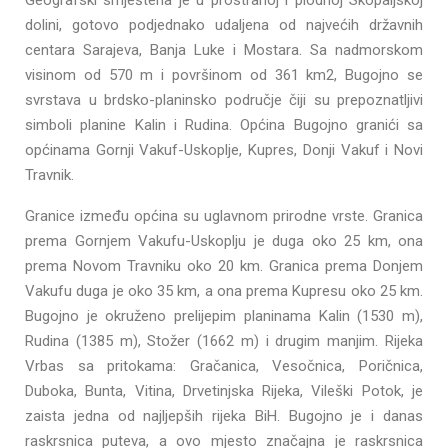
Geografski smještena je u prostranoj i plodnoj Skopaljskoj
dolini, gotovo podjednako udaljena od najvećih državnih
centara Sarajeva, Banja Luke i Mostara. Sa nadmorskom
visinom od 570 m i površinom od 361 km2, Bugojno se
svrstava u brdsko-planinsko područje čiji su prepoznatljivi
simboli planine Kalin i Rudina. Općina Bugojno granići sa
općinama Gornji Vakuf-Uskoplje, Kupres, Donji Vakuf i Novi
Travnik.
Granice između općina su uglavnom prirodne vrste. Granica
prema Gornjem Vakufu-Uskoplju je duga oko 25 km, ona
prema Novom Travniku oko 20 km. Granica prema Donjem
Vakufu duga je oko 35 km, a ona prema Kupresu oko 25 km.
Bugojno je okruženo prelijepim planinama Kalin (1530 m),
Rudina (1385 m), Stožer (1662 m) i drugim manjim. Rijeka
Vrbas sa pritokama: Gračanica, Vesočnica, Poričnica,
Duboka, Bunta, Vitina, Drvetinjska Rijeka, Vileški Potok, je
zaista jedna od najljepših rijeka BiH. Bugojno je i danas
raskrsnica puteva, a ovo mjesto značajna je raskrsnica