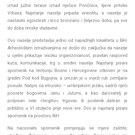
iznad južne terase iznad riječice Poričnice, lijeve pritoke
Vrbasa. Najstarije naselje pripada eneolitu, a naselje je
nastavilo egzistirati i kroz bronzano i željezno doba, pa sve
do doba rimske vladavine.
Ovo naselje predstavlja jedno od najvažnijih lokaliteta u BiH.
Arheološkim istraživanjima se došlo do zaključka da naselje
u cjelini prikazuje visoku organizovanost, pravilan raspored
kuća, komunikacije, trg u sredini naselja. Najstariji pisani
spomenik na teritoriju Bosne i Hercegovine otkriven je na
gradini Pod kod Bugojna, a urezan je u svježi rub zemljane
posude. Natpis na etrursko – umbrijskom jeziku, sadrži riječi
posvete bogovima Janu i Juturni, a kao darovatelj je
potpisan neki «tergitio» trgovac ili poslenik…datiran je
približno u VI stoljeće prije nove ere. Ovo je najstariji pisani
spomenik na prostoru BiH.
Na nacionalni spomenik primjenjuju se mjere zaštite,