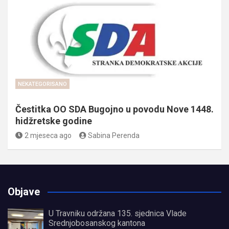
NEKATEGORISANO
Čestitka OO SDA Bugojno u povodu Nove 1448.
hidžretske godine
2 mjeseca ago
Sabina Perenda
Objave
U Travniku održana 135. sjednica Vlade
Srednjobosanskog kantona