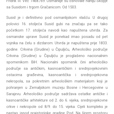
Fridrik III. Već 1468./69. Osmanlije su osnovale nahiju Skopje
sa Susidom i trgom Gračanicom. Od 1503.
Susid je i definitivno pod osmanlijskom vlašću. U drugoj
polovici 16. stoljeća Susid gubi na značaju pa se tako
početkom 17. stoljeća navodi kao napuštena utvrda. Za
osmanske uprave Susid je ponekad imao posadu od pet
vojnika na čelu s dizdarom. Utvrda je napuštena prije 1833.
godine. Crkvina (Grudine) u Čipuljiću, Arheološko područje
Crkvina (Grudine) u Čipuljiću je proglašeno nacionalnim
spomenikom BiH. Nacionalni spomenik čini arheološko
područje sa antičkim, kasnoantičkim i srednjovjekovnim
ostacima građevina, kasnoantička i srednjovjekovna
nekropola, sa pokretnim arheološkim materijalom koji je
pohranjen u Zemaljskom muzeju Bosne i Hercegovine u
Sarajevu. Arheološko područje sadržava ostatke antičke i
kasnoantičke arhitekture od 2. do 6. vijeka, srednjovjekovne
crkve i nekropole od 8/9. do 15. vijeka. Cijeli kompleks je
nastao ispod praistorijske gradine Pod. Na širem prostoru