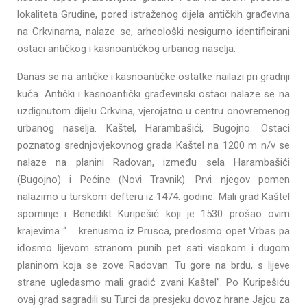
lokaliteta Grudine, pored istraženog dijela antičkih građevina
na Crkvinama, nalaze se, arheološki nesigurno identificirani
ostaci antičkog i kasnoantičkog urbanog naselja.
Danas se na antičke i kasnoantičke ostatke nailazi pri gradnji
kuća. Antički i kasnoantički građevinski ostaci nalaze se na
uzdignutom dijelu Crkvina, vjerojatno u centru onovremenog
urbanog naselja. Kaštel, Harambašići, Bugojno. Ostaci
poznatog srednjovjekovnog grada Kaštel na 1200 m n/v se
nalaze na planini Radovan, između sela Harambašići
(Bugojno) i Pećine (Novi Travnik). Prvi njegov pomen
nalazimo u turskom defteru iz 1474. godine. Mali grad Kaštel
spominje i Benedikt Kuripešić koji je 1530 prošao ovim
krajevima “ … krenusmo iz Prusca, pređosmo opet Vrbas pa
iđosmo lijevom stranom punih pet sati visokom i dugom
planinom koja se zove Radovan. Tu gore na brdu, s lijeve
strane ugledasmo mali gradić zvani Kaštel”. Po Kuripešiću
ovaj grad sagradili su Turci da presjeku dovoz hrane Jajcu za