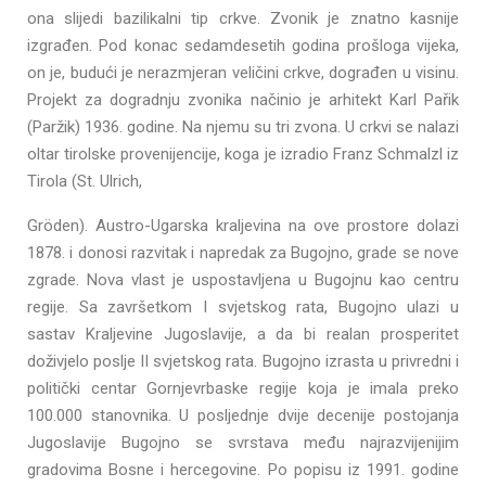
ona slijedi bazilikalni tip crkve. Zvonik je znatno kasnije
izgrađen. Pod konac sedamdesetih godina prošloga vijeka,
on je, budući je nerazmjeran veličini crkve, dograđen u visinu.
Projekt za dogradnju zvonika načinio je arhitekt Karl Pařik
(Paržik) 1936. godine. Na njemu su tri zvona. U crkvi se nalazi
oltar tirolske provenijencije, koga je izradio Franz Schmalzl iz
Tirola (St. Ulrich,
Gröden). Austro-Ugarska kraljevina na ove prostore dolazi
1878. i donosi razvitak i napredak za Bugojno, grade se nove
zgrade. Nova vlast je uspostavljena u Bugojnu kao centru
regije. Sa završetkom I svjetskog rata, Bugojno ulazi u
sastav Kraljevine Jugoslavije, a da bi realan prosperitet
doživjelo poslje II svjetskog rata. Bugojno izrasta u privredni i
politički centar Gornjevrbaske regije koja je imala preko
100.000 stanovnika. U posljednje dvije decenije postojanja
Jugoslavije Bugojno se svrstava među najrazvijenijim
gradovima Bosne i hercegovine. Po popisu iz 1991. godine