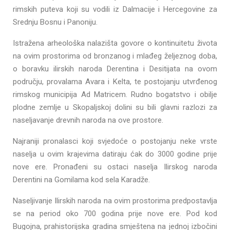
rimskih puteva koji su vodili iz Dalmacije i Hercegovine za
Srednju Bosnu i Panoniju.
Istražena arheološka nalazišta govore o kontinuitetu života
na ovim prostorima od bronzanog i mlađeg željeznog doba,
o boravku ilirskih naroda Derentina i Desitijata na ovom
području, provalama Avara i Kelta, te postojanju utvrđenog
rimskog municipija Ad Matricem. Rudno bogatstvo i obilje
plodne zemlje u Skopaljskoj dolini su bili glavni razlozi za
naseljavanje drevnih naroda na ove prostore.
Najraniji pronalasci koji svjedoće o postojanju neke vrste
naselja u ovim krajevima datiraju ćak do 3000 godine prije
nove ere. Pronađeni su ostaci naselja Ilirskog naroda
Derentini na Gomilama kod sela Karadže.
Naseljivanje Ilirskih naroda na ovim prostorima predpostavlja
se na period oko 700 godina prije nove ere. Pod kod
Bugojna, prahistorijska gradina smještena na jednoj izbočini