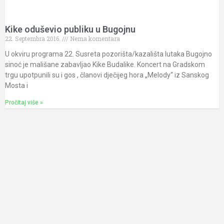
Kike oduševio publiku u Bugojnu
22. Septembra 2016.
Nema komentara
U okviru programa 22. Susreta pozorišta/kazališta lutaka Bugojno
sinoć je mališane zabavljao Kike Budalike. Koncert na Gradskom
trgu upotpunili su i gos , članovi dječijeg hora „Melody“ iz Sanskog
Mosta i
Pročitaj više »