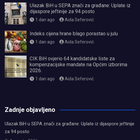
Ulazak BiH u SEPA znači za građane: Uplate iz
dijaspore jeftinije za 94 posto
1 dan ago
Aida Seferović
Indeks cijena hrane blago porastao u julu
1 dan ago
Aida Seferović
CIK BiH ovjerio 64 kandidatske liste za
kompenzacijske mandate na Općim izborima
2026.
1 dan ago
Aida Seferović
олимп казино
Zadnje objavljeno
Ulazak BiH u SEPA znači za građane: Uplate iz dijaspore jeftinije
za 94 posto