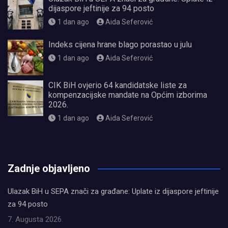
dijaspore jeftinije za 94 posto
1 dan ago
Aida Seferović
Indeks cijena hrane blago porastao u julu
1 dan ago
Aida Seferović
CIK BiH ovjerio 64 kandidatske liste za
kompenzacijske mandate na Općim izborima
2026.
1 dan ago
Aida Seferović
олимп казино
Zadnje objavljeno
Ulazak BiH u SEPA znači za građane: Uplate iz dijaspore jeftinije
za 94 posto
7. Augusta 2026.