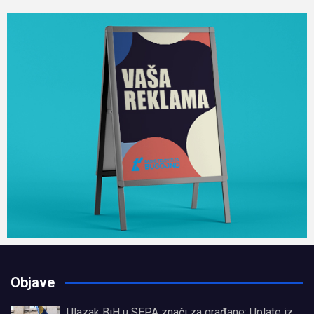
Objave
Ulazak BiH u SEPA znači za građane: Uplate iz