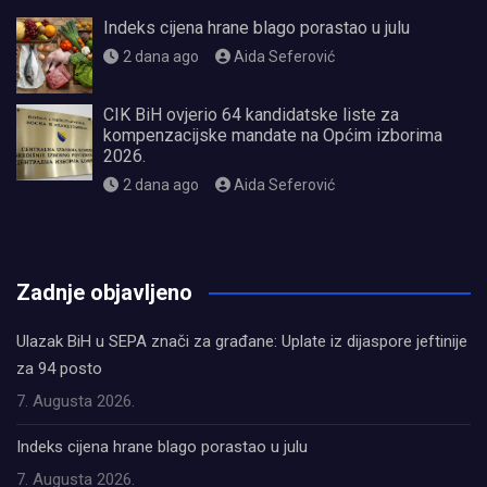
Indeks cijena hrane blago porastao u julu
2 dana ago
Aida Seferović
CIK BiH ovjerio 64 kandidatske liste za
kompenzacijske mandate na Općim izborima
2026.
2 dana ago
Aida Seferović
олимп казино
Zadnje objavljeno
Ulazak BiH u SEPA znači za građane: Uplate iz dijaspore jeftinije
za 94 posto
7. Augusta 2026.
Indeks cijena hrane blago porastao u julu
7. Augusta 2026.