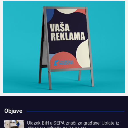
Objave
Ulazak BiH u SEPA znači za građane: Uplate iz