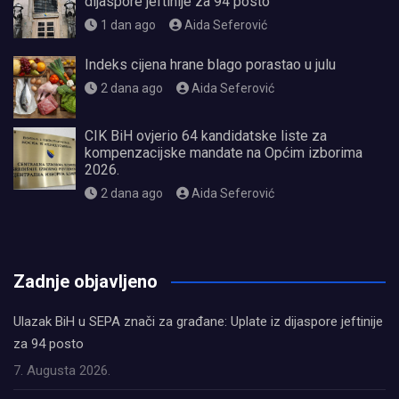
dijaspore jeftinije za 94 posto
1 dan ago
Aida Seferović
Indeks cijena hrane blago porastao u julu
2 dana ago
Aida Seferović
CIK BiH ovjerio 64 kandidatske liste za
kompenzacijske mandate na Općim izborima
2026.
2 dana ago
Aida Seferović
олимп казино
Zadnje objavljeno
Ulazak BiH u SEPA znači za građane: Uplate iz dijaspore jeftinije
za 94 posto
7. Augusta 2026.