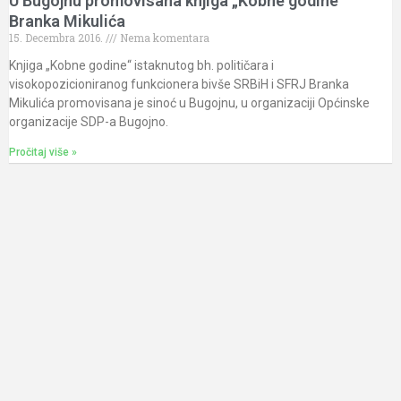
U Bugojnu promovisana knjiga „Kobne godine“
Branka Mikulića
15. Decembra 2016.
Nema komentara
Knjiga „Kobne godine“ istaknutog bh. političara i
visokopozicioniranog funkcionera bivše SRBiH i SFRJ Branka
Mikulića promovisana je sinoć u Bugojnu, u organizaciji Općinske
organizacije SDP-a Bugojno.
Pročitaj više »