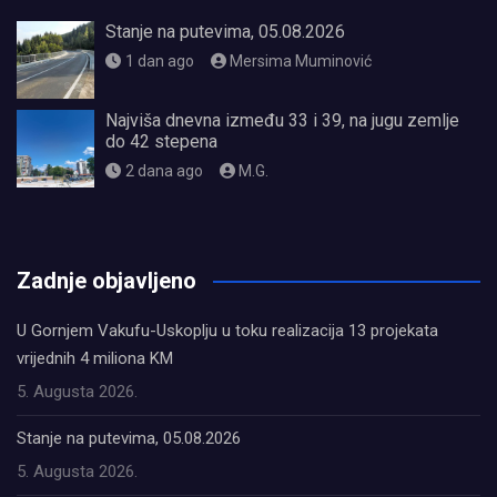
Stanje na putevima, 05.08.2026
1 dan ago
Mersima Muminović
Najviša dnevna između 33 i 39, na jugu zemlje
do 42 stepena
2 dana ago
M.G.
олимп казино
Zadnje objavljeno
U Gornjem Vakufu-Uskoplju u toku realizacija 13 projekata
vrijednih 4 miliona KM
5. Augusta 2026.
Stanje na putevima, 05.08.2026
5. Augusta 2026.