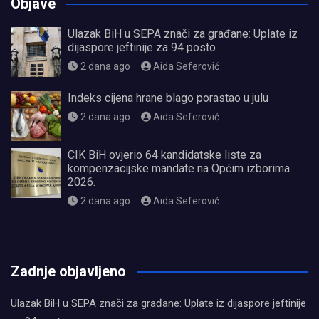
Objave
Ulazak BiH u SEPA znači za građane: Uplate iz
dijaspore jeftinije za 94 posto
2 dana ago
Aida Seferović
Indeks cijena hrane blago porastao u julu
2 dana ago
Aida Seferović
CIK BiH ovjerio 64 kandidatske liste za
kompenzacijske mandate na Općim izborima
2026.
2 dana ago
Aida Seferović
олимп казино
Zadnje objavljeno
Ulazak BiH u SEPA znači za građane: Uplate iz dijaspore jeftinije