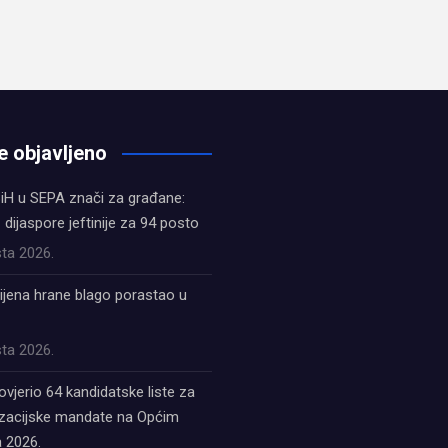
e objavljeno
iH u SEPA znači za građane:
z dijaspore jeftinije za 94 posto
ta 2026.
ijena hrane blago porastao u
ta 2026.
ovjerio 64 kandidatske liste za
acijske mandate na Općim
 2026.