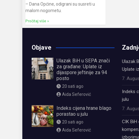
– Dana Općine, odigrani su susreti u
malom nogometu.
Pročitaj više »
Objave
Zadnj
Ulazak BiH u SEPA znači
Ulazak B
za građane: Uplate iz
Uplate i
dijaspore jeftinije za 94
posto
7. Augus
20 sati ago
Indeks c
Aida Seferović
julu
Indeks cijena hrane blago
7. Augus
porastao u julu
CIK BiH 
20 sati ago
kompenz
Aida Seferović
izborima