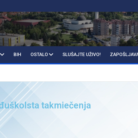
BIH
OSTALO
SLUŠAJTE UŽIVO!
ZAPOŠLJAV
eđuškolsta takmiečenja