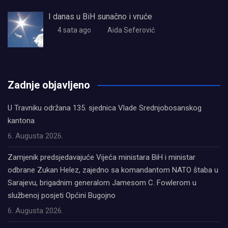
I danas u BiH sunačno i vruće
4 sata ago
Aida Seferović
олимп казино
Zadnje objavljeno
U Travniku održana 135. sjednica Vlade Srednjobosanskog
kantona
6. Augusta 2026.
Zamjenik predsjedavajuće Vijeća ministara BiH i ministar
odbrane Zukan Helez, zajedno sa komandantom NATO štaba u
Sarajevu, brigadnim generalom Jamesom C. Fowlerom u
službenoj posjeti Općini Bugojno
6. Augusta 2026.