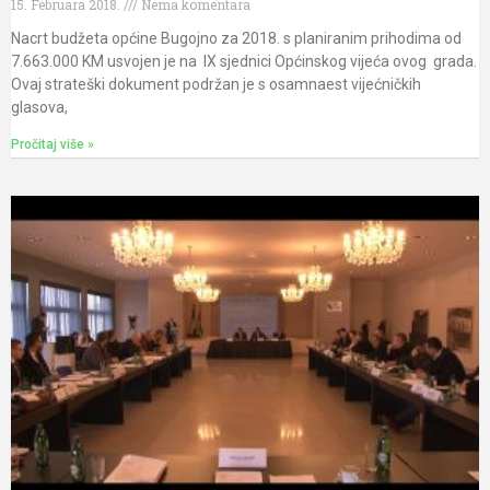
15. Februara 2018.
Nema komentara
Nacrt budžeta općine Bugojno za 2018. s planiranim prihodima od
7.663.000 KM usvojen je na IX sjednici Općinskog vijeća ovog grada.
Ovaj strateški dokument podržan je s osamnaest vijećničkih
glasova,
Pročitaj više »