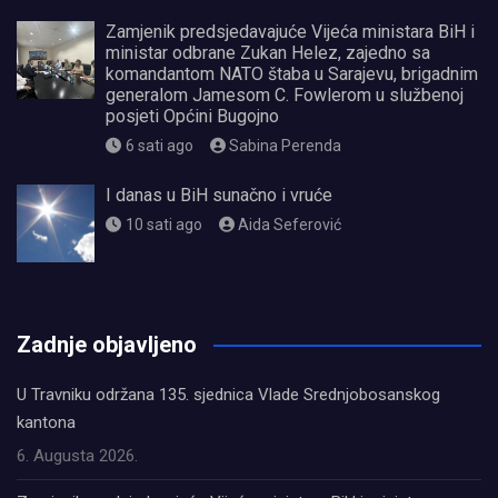
Zamjenik predsjedavajuće Vijeća ministara BiH i
ministar odbrane Zukan Helez, zajedno sa
komandantom NATO štaba u Sarajevu, brigadnim
generalom Jamesom C. Fowlerom u službenoj
posjeti Općini Bugojno
6 sati ago
Sabina Perenda
I danas u BiH sunačno i vruće
10 sati ago
Aida Seferović
олимп казино
Zadnje objavljeno
U Travniku održana 135. sjednica Vlade Srednjobosanskog
kantona
6. Augusta 2026.