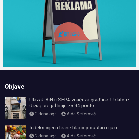
Objave
Ulazak BiH u SEPA znači za građane: Uplate iz
dijaspore jeftinije za 94 posto
2 dana ago
Aida Seferović
Indeks cijena hrane blago porastao u julu
2 dana ago
Aida Seferović