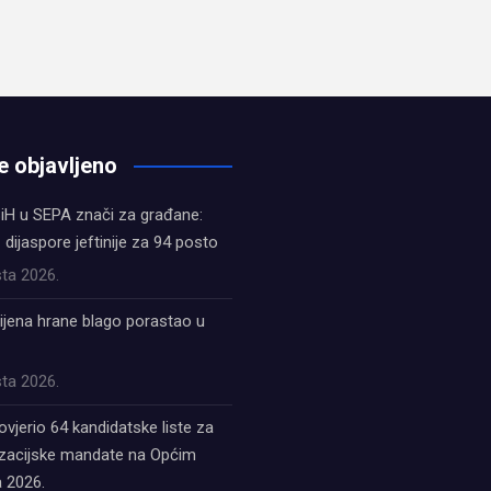
e objavljeno
iH u SEPA znači za građane:
z dijaspore jeftinije za 94 posto
ta 2026.
ijena hrane blago porastao u
ta 2026.
ovjerio 64 kandidatske liste za
acijske mandate na Općim
 2026.