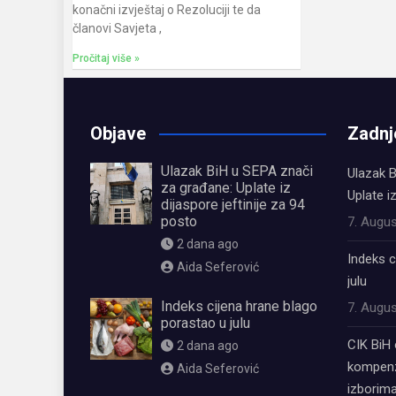
konačni izvještaj o Rezoluciji te da
članovi Savjeta ,
Pročitaj više »
Objave
Zadnj
Ulazak BiH u SEPA znači
Ulazak B
za građane: Uplate iz
Uplate i
dijaspore jeftinije za 94
posto
7. Augus
2 dana ago
Indeks c
Aida Seferović
julu
Indeks cijena hrane blago
7. Augus
porastao u julu
CIK BiH 
2 dana ago
kompenz
Aida Seferović
izborima