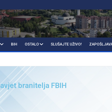
BIH
OSTALO
SLUŠAJTE UŽIVO!
ZAPOŠLJAV
avjet branitelja FBIH