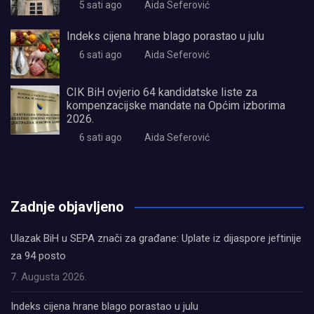
5 sati ago
Aida Seferović
Indeks cijena hrane blago porastao u julu
6 sati ago
Aida Seferović
CIK BiH ovjerio 64 kandidatske liste za
kompenzacijske mandate na Općim izborima
2026.
6 sati ago
Aida Seferović
олимп казино
Zadnje objavljeno
Ulazak BiH u SEPA znači za građane: Uplate iz dijaspore jeftinije
za 94 posto
7. Augusta 2026.
Indeks cijena hrane blago porastao u julu