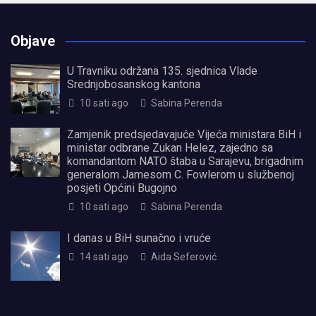
Objave
U Travniku održana 135. sjednica Vlade
Srednjobosanskog kantona
10 sati ago
Sabina Perenda
Zamjenik predsjedavajuće Vijeća ministara BiH i
ministar odbrane Zukan Helez, zajedno sa
komandantom NATO štaba u Sarajevu, brigadnim
generalom Jamesom C. Fowlerom u službenoj
posjeti Općini Bugojno
10 sati ago
Sabina Perenda
I danas u BiH sunačno i vruće
14 sati ago
Aida Seferović
олимп казино