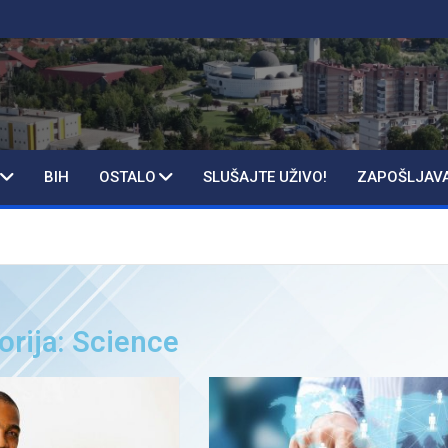
BIH
OSTALO
SLUŠAJTE UŽIVO!
ZAPOŠLJAV
orija: Science