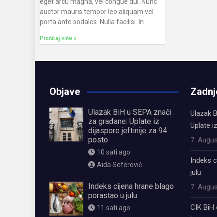
eget arcu magna, vel congue dui. Nunc
auctor mauris tempor leo aliquam vel
porta ante sodales. Nulla facilisi. In
Pročitaj više »
Objave
Zadnj
Ulazak BiH u SEPA znači
Ulazak B
za građane: Uplate iz
Uplate i
dijaspore jeftinije za 94
posto
7. Augus
10 sati ago
Indeks c
Aida Seferović
julu
Indeks cijena hrane blago
7. Augus
porastao u julu
CIK BiH 
11 sati ago