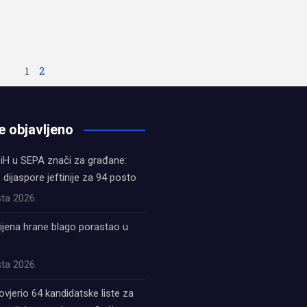
1
2
e objavljeno
iH u SEPA znači za građane:
z dijaspore jeftinije za 94 posto
ta 2026.
ijena hrane blago porastao u
ta 2026.
ovjerio 64 kandidatske liste za