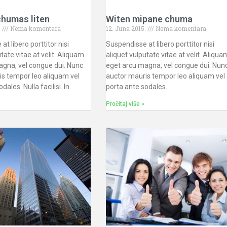
chumas liten
Witen mipane chuma
.
Nema komentara
12. Juna 2015.
Nema komentara
t libero porttitor nisi
Suspendisse at libero porttitor nisi
tate vitae at velit. Aliquam
aliquet vulputate vitae at velit. Aliqua
agna, vel congue dui. Nunc
eget arcu magna, vel congue dui. Nun
is tempor leo aliquam vel
auctor mauris tempor leo aliquam vel
dales. Nulla facilisi. In
porta ante sodales.
Pročitaj više »