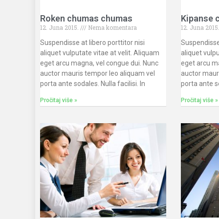
Roken chumas chumas
Kipanse 
12. Juna 2015.
Nema komentara
12. Juna 2015
Suspendisse at libero porttitor nisi
Suspendisse a
aliquet vulputate vitae at velit. Aliquam
aliquet vulpu
eget arcu magna, vel congue dui. Nunc
eget arcu m
auctor mauris tempor leo aliquam vel
auctor maur
porta ante sodales. Nulla facilisi. In
porta ante so
Pročitaj više »
Pročitaj više »