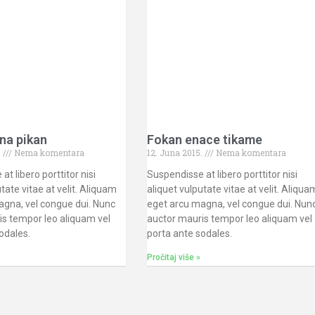
na pikan
Fokan enace tikame
.
Nema komentara
12. Juna 2015.
Nema komentara
t libero porttitor nisi
Suspendisse at libero porttitor nisi
tate vitae at velit. Aliquam
aliquet vulputate vitae at velit. Aliqua
agna, vel congue dui. Nunc
eget arcu magna, vel congue dui. Nun
is tempor leo aliquam vel
auctor mauris tempor leo aliquam vel
sodales.
porta ante sodales.
Pročitaj više »