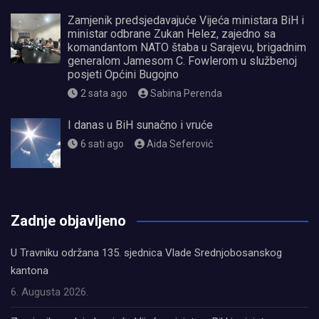
Zamjenik predsjedavajuće Vijeća ministara BiH i
ministar odbrane Zukan Helez, zajedno sa
komandantom NATO štaba u Sarajevu, brigadnim
generalom Jamesom C. Fowlerom u službenoj
posjeti Općini Bugojno
2 sata ago
Sabina Perenda
I danas u BiH sunačno i vruće
6 sati ago
Aida Seferović
олимп казино
Zadnje objavljeno
U Travniku održana 135. sjednica Vlade Srednjobosanskog
kantona
6. Augusta 2026.