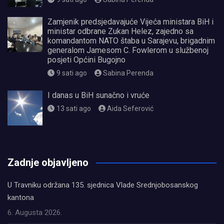
Zamjenik predsjedavajuće Vijeća ministara BiH i
ministar odbrane Zukan Helez, zajedno sa
komandantom NATO štaba u Sarajevu, brigadnim
generalom Jamesom C. Fowlerom u službenoj
posjeti Općini Bugojno
9 sati ago
Sabina Perenda
I danas u BiH sunačno i vruće
13 sati ago
Aida Seferović
олимп казино
Zadnje objavljeno
U Travniku održana 135. sjednica Vlade Srednjobosanskog
kantona
6. Augusta 2026.