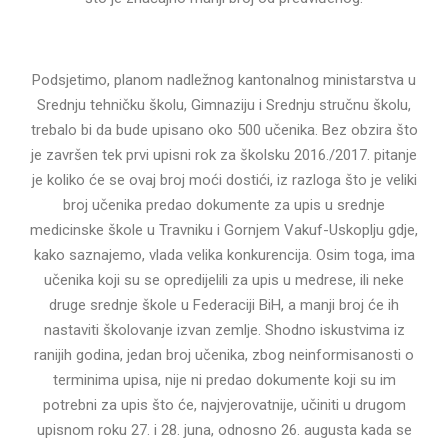
Podsjetimo, planom nadležnog kantonalnog ministarstva u
Srednju tehničku školu, Gimnaziju i Srednju stručnu školu,
trebalo bi da bude upisano oko 500 učenika. Bez obzira što
je završen tek prvi upisni rok za školsku 2016./2017. pitanje
je koliko će se ovaj broj moći dostići, iz razloga što je veliki
broj učenika predao dokumente za upis u srednje
medicinske škole u Travniku i Gornjem Vakuf-Uskoplju gdje,
kako saznajemo, vlada velika konkurencija. Osim toga, ima
učenika koji su se opredijelili za upis u medrese, ili neke
druge srednje škole u Federaciji BiH, a manji broj će ih
nastaviti školovanje izvan zemlje. Shodno iskustvima iz
ranijih godina, jedan broj učenika, zbog neinformisanosti o
terminima upisa, nije ni predao dokumente koji su im
potrebni za upis što će, najvjerovatnije, učiniti u drugom
upisnom roku 27. i 28. juna, odnosno 26. augusta kada se