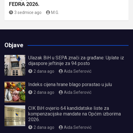
FEDRA 2026.
3 sedmice ago
M.G.
Objave
Ulazak BiH u SEPA znači za građane: Uplate iz
dijaspore jeftinije za 94 posto
2 dana ago
Aida Seferović
Indeks cijena hrane blago porastao u julu
2 dana ago
Aida Seferović
CIK BiH ovjerio 64 kandidatske liste za
kompenzacijske mandate na Općim izborima
2026.
2 dana ago
Aida Seferović