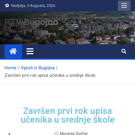
Nedjelja, 9 Augusta, 2026
RTV Bugojno
Home
Vijesti iz Bugojna
Završen prvi rok upisa učenika u srednje škole
Završen prvi rok upisa
učenika u srednje škole
Mevlida Ridžal