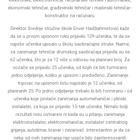
ekonomski tehničar, građevinski tehničar i mašinski tehničar-
konstruktor na računaru.
Direktor Srednje stručne škole Enver Hadžiahmetović kaže
da se u prvom upisnom roku prijavilo 129 učenika, te da se
najviše učenika upisalo u školu saobraćajne struke. Naime,
za zanimanje tehničar drumskog saobraćaja prijavila su se
62 učenika, što je za 12 više u odnosu na planirani broj. Za
vozače se prijavilo 25 učenika, od kojih će biti formirano
jedno odjeljenje, koliko je upisom i predviđeno. Zanimanje
trgovac na upisnom listu napisalo je 12 učenika, od
planiranih 25. Po jedno odjeljenje trebalo bi biti formirano i od
učenika koje privlače zanimanja automehaničar i plinski
instalater, za koja se prijavilo 15-tak učenika. Nimalo bolji
rezultati nisu ostvareni ni kada su u pitanju zanimanja
elektroinstalater, elektromehaničar, instalater centralnog
grijanja, autolimar, bravar i zavarivač. Interesantno je da za
neka od ovih zanimanja nije uopće bilo zainteresovanih