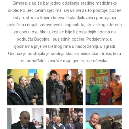
Gimnazije upiše bar jedno odjeljenje srednje medicinske
škole. Po Šečićevim riječima, svi uslovi za to postoje, počev
od prostora u kojem bi ova škola djelovala i postojanja
bolničkih i drugih zdravstvenih kapaciteta, do velikog interesa
za upis u ovu školu, koji se bilježi posljednjih godina na
području Bugojna i susjednih općina. Podsjetimo, u
godinama prije nesretnog rata u našoj zemlji, u zgradi
Gimnazije postojala je srednja škola medicinske struke, koju
su pohađale i završile dvije generacije učenika.