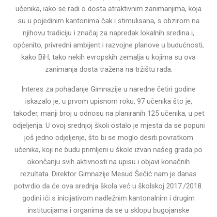
učenika, iako se radi o dosta atraktivnim zanimanjima, koja
su u pojedinim kantonima čak i stimulisana, s obzirom na
njihovu tradiciju i značaj za napredak lokalnih sredina i,
općenito, privredni ambijent i razvojne planove u budućnosti,
kako BiH, tako nekih evropskih zemalja u kojima su ova
zanimanja dosta tražena na tržištu rada.
Interes za pohađanje Gimnazije u naredne četiri godine
iskazalo je, u prvom upisnom roku, 97 učenika što je,
također, manji broj u odnosu na planiranih 125 učenika, u pet
odjeljenja. U ovoj srednjoj školi ostalo je mjesta da se popuni
još jedno odjeljenje, što bi se moglo desiti povratkom
učenika, koji ne budu primljeni u škole izvan našeg grada po
okončanju svih aktivnosti na upisu i objavi konačnih
rezultata. Direktor Gimnazije Mesud Šečić nam je danas
potvrdio da će ova srednja škola već u školskoj 2017./2018.
godini ići s inicijativom nadležnim kantonalnim i drugim
institucijama i organima da se u sklopu bugojanske