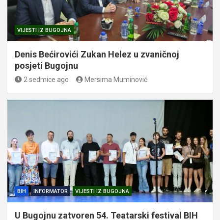
VIJESTI IZ BUGOJNA
Denis Bećirovići Zukan Helez u zvaničnoj
posjeti Bugojnu
2 sedmice ago
Mersima Muminović
BIH
INFORMATOR
VIJESTI IZ BUGOJNA
U Bugojnu zatvoren 54. Teatarski festival BIH