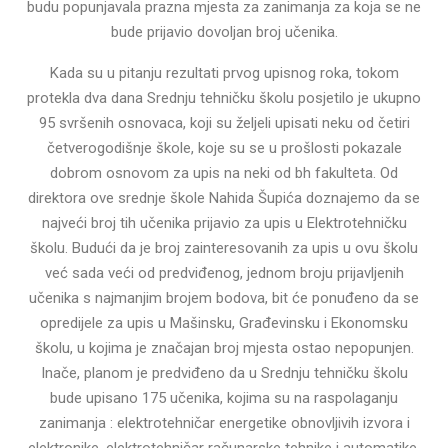
budu popunjavala prazna mjesta za zanimanja za koja se ne
bude prijavio dovoljan broj učenika.
Kada su u pitanju rezultati prvog upisnog roka, tokom
protekla dva dana Srednju tehničku školu posjetilo je ukupno
95 svršenih osnovaca, koji su željeli upisati neku od četiri
četverogodišnje škole, koje su se u prošlosti pokazale
dobrom osnovom za upis na neki od bh fakulteta. Od
direktora ove srednje škole Nahida Šupića doznajemo da se
najveći broj tih učenika prijavio za upis u Elektrotehničku
školu. Budući da je broj zainteresovanih za upis u ovu školu
već sada veći od predviđenog, jednom broju prijavljenih
učenika s najmanjim brojem bodova, bit će ponuđeno da se
opredijele za upis u Mašinsku, Građevinsku i Ekonomsku
školu, u kojima je značajan broj mjesta ostao nepopunjen.
Inače, planom je predviđeno da u Srednju tehničku školu
bude upisano 175 učenika, kojima su na raspolaganju
zanimanja : elektrotehničar energetike obnovljivih izvora i
elektronike, elektrotehničar računarske tehnike i automatike,