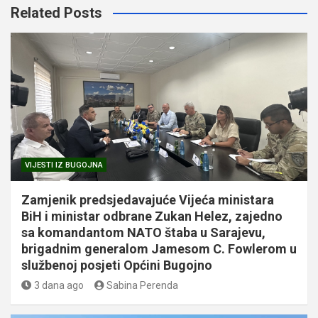
Related Posts
VIJESTI IZ BUGOJNA
Zamjenik predsjedavajuće Vijeća ministara
BiH i ministar odbrane Zukan Helez, zajedno
sa komandantom NATO štaba u Sarajevu,
brigadnim generalom Jamesom C. Fowlerom u
službenoj posjeti Općini Bugojno
3 dana ago
Sabina Perenda