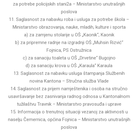
za potrebe policijskih stani2a – Ministarstvo unutrašnjih
poslova
11. Saglasnost za nabavku roba i usluga za potrebe škola –
Ministarstvo obrazovanja, nauke, mladih, kulture i sporta
a) za zamjenu stolarije u OŠ „Kaonik“, Kaonik
b) za pripremne radnje na izgradnji OŠ „Muhsin Rizvić“
Fojnica, PS Ostružnica
c) za sanaciju toaleta u OŠ „Drvetine“ Bugojno
d) za sanaciju krova u OŠ „Karaula“ Karaula
13. Saglasnost za nabavku usluga štampanja Službenih
novina Kantona – Stručna služba Vlade
14. Saglasnost za prijem namještenika i osoba na stručno
usavršavanje bez zasnivanja radnog odnosa u Kantonalnom
tužilaštvu Travnik – Ministarstvo pravosuđa i uprave
15. Informacija o trenutnoj situaciji vezanoj za aktivnosti u
naselju Čemernica, općina Fojnica – Ministarstvo unutrašnjih
poslova