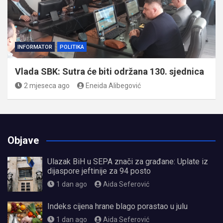
INFORMATOR
POLITIKA
Vlada SBK: Sutra će biti održana 130. sjednica
2 mjeseca ago
Eneida Alibegović
Objave
Ulazak BiH u SEPA znači za građane: Uplate iz
dijaspore jeftinije za 94 posto
1 dan ago
Aida Seferović
Indeks cijena hrane blago porastao u julu
1 dan ago
Aida Seferović