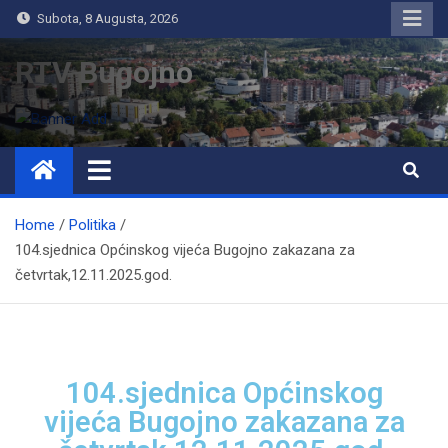
Subota, 8 Augusta, 2026
RTV Bugojno
Home
Politika
104.sjednica Općinskog vijeća Bugojno zakazana za
četvrtak,12.11.2025.god.
104.sjednica Općinskog
vijeća Bugojno zakazana za