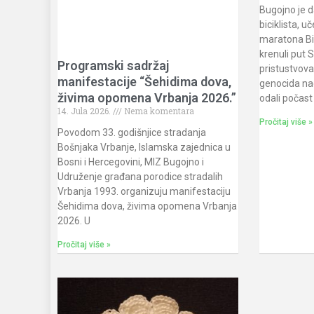
Bugojno je d
biciklista, u
maratona Bi
krenuli put 
Programski sadržaj
pristustvova
manifestacije “Šehidima dova,
genocida na
živima opomena Vrbanja 2026.”
odali počast
14. Jula 2026.
Nema komentara
Pročitaj više »
Povodom 33. godišnjice stradanja
Bošnjaka Vrbanje, Islamska zajednica u
Bosni i Hercegovini, MIZ Bugojno i
Udruženje građana porodice stradalih
Vrbanja 1993. organizuju manifestaciju
Šehidima dova, živima opomena Vrbanja
2026. U
Pročitaj više »