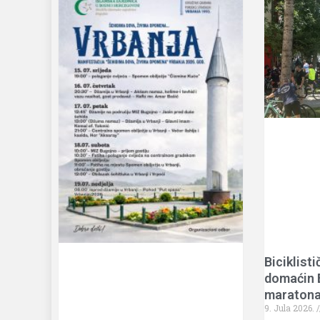
Biciklisti
domaćin B
maratona
9. Jula 2026.