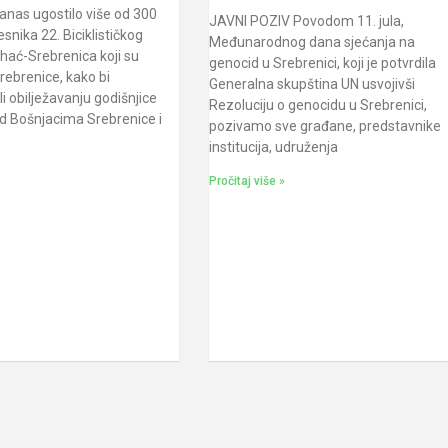
anas ugostilo više od 300
JAVNI POZIV Povodom 11. jula,
česnika 22. Biciklističkog
Međunarodnog dana sjećanja na
hać-Srebrenica koji su
genocid u Srebrenici, koji je potvrdila
Srebrenice, kako bi
Generalna skupština UN usvojivši
li obilježavanju godišnjice
Rezoluciju o genocidu u Srebrenici,
d Bošnjacima Srebrenice i
pozivamo sve građane, predstavnike
institucija, udruženja
Pročitaj više »