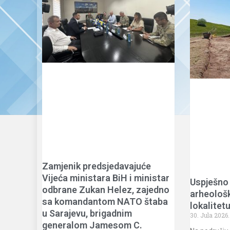
Zamjenik predsjedavajuće
Vijeća ministara BiH i ministar
Uspješno
odbrane Zukan Helez, zajedno
arheološk
sa komandantom NATO štaba
lokalite
u Sarajevu, brigadnim
30. Jula 2026
generalom Jamesom C.