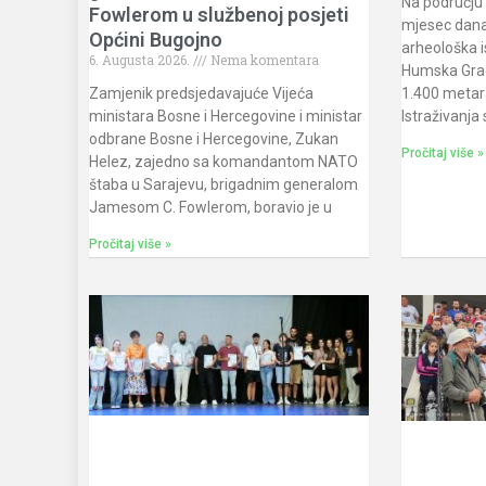
Na području 
Fowlerom u službenoj posjeti
mjesec dana
Općini Bugojno
arheološka i
6. Augusta 2026.
Nema komentara
Humska Gra
1.400 metar
Zamjenik predsjedavajuće Vijeća
Istraživanja 
ministara Bosne i Hercegovine i ministar
odbrane Bosne i Hercegovine, Zukan
Pročitaj više »
Helez, zajedno sa komandantom NATO
štaba u Sarajevu, brigadnim generalom
Jamesom C. Fowlerom, boravio je u
Pročitaj više »