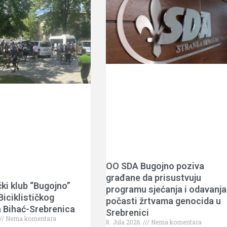
OO SDA Bugojno poziva
građane da prisustvuju
čki klub “Bugojno”
programu sjećanja i odavanja
iciklističkog
počasti žrtvama genocida u
 Bihać-Srebrenica
Srebrenici
Nema komentara
8. Jula 2026.
Nema komentara