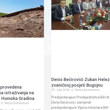
Denis Bećirovići Zukan Helez
zvaničnoj posjeti Bugojnu
 provedena
29. Jula 2026.
Nema komentara
a istraživanja na
Predsjedavajući Predsjedništva BiH dr
tu Humska Gradina
Denis Bećirović i zamjenik
.
Nema komentara
predsjedavajuće Vijeća ministara BiH