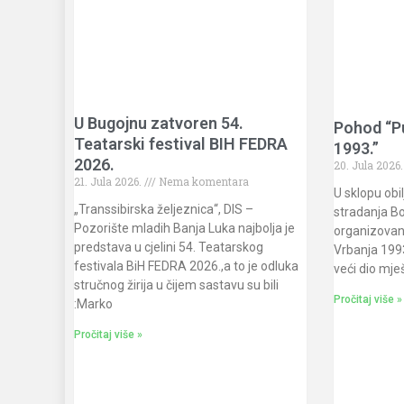
U Bugojnu zatvoren 54.
Pohod “P
Teatarski festival BIH FEDRA
1993.”
2026.
20. Jula 2026
21. Jula 2026.
Nema komentara
U sklopu obi
„Transsibirska željeznica“, DIS –
stradanja Bo
Pozorište mladih Banja Luka najbolja je
organizovan
predstava u cjelini 54. Teatarskog
Vrbanja 1993.
festivala BiH FEDRA 2026.,a to je odluka
veći dio mje
stručnog žirija u čijem sastavu su bili
Pročitaj više »
:Marko
Pročitaj više »