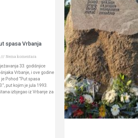
ut spasa Vrbanja
.
Nema komentara
lježavanja 33. godišnjice
šnjaka Vrbanje, i ove godine
 je Pohod “Put spasa
”, put kojim je jula 1993.
štana izbjegao iz Vrbanje za