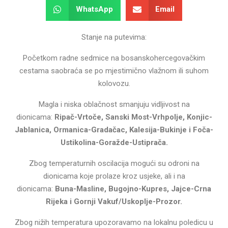
WhatsApp
Email
Stanje na putevima:
Početkom radne sedmice na bosanskohercegovačkim
cestama saobraća se po mjestimično vlažnom ili suhom
kolovozu.
Magla i niska oblačnost smanjuju vidljivost na
dionicama:
Ripač-Vrtoče, Sanski Most-Vrhpolje, Konjic-
Jablanica, Ormanica-Gradačac, Kalesija-Bukinje i Foča-
Ustikolina-Goražde-Ustiprača
.
Zbog temperaturnih oscilacija mogući su odroni na
dionicama koje prolaze kroz usjeke, ali i na
dionicama:
Buna-Masline, Bugojno-Kupres, Jajce-Crna
Rijeka i Gornji Vakuf/Uskoplje-Prozor.
Zbog nižih temperatura upozoravamo na lokalnu poledicu u