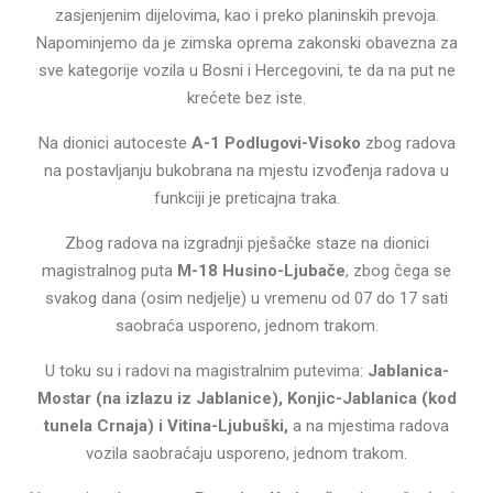
zasjenjenim dijelovima, kao i preko planinskih prevoja.
Napominjemo da je zimska oprema zakonski obavezna za
sve kategorije vozila u Bosni i Hercegovini, te da na put ne
krećete bez iste.
Na dionici autoceste
A-1 Podlugovi-Visoko
zbog radova
na postavljanju bukobrana na mjestu izvođenja radova u
funkciji je preticajna traka.
Zbog radova na izgradnji pješačke staze na dionici
magistralnog puta
M-18 Husino-Ljubače
, zbog čega se
svakog dana (osim nedjelje) u vremenu od 07 do 17 sati
saobraća usporeno, jednom trakom.
U toku su i radovi na magistralnim putevima:
Jablanica-
Mostar (na izlazu iz Jablanice), Konjic-Jablanica (kod
tunela Crnaja) i Vitina-Ljubuški,
a na mjestima radova
vozila saobraćaju usporeno, jednom trakom.