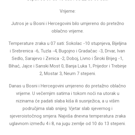
Vrijeme:
Jutros je u Bosni i Hercegovini bilo umjereno do pretežno
oblačno vrijeme.
Temperature zraka u 07 sati: Sokolac -10 stupnjeva, Bijeljina
i Srebrenica -6, Tuzla -4, Bugojno i Gradačac -3, Drvar, Ivan
Sedlo, Sarajevo i Zenica -2, Doboj, Livno i Široki Brijeg -1,
Bihać, Jajce i Sanski Most 0, Banja Luka 1, Prijedor i Trebinje
2, Mostar 3, Neum 7 stepeni.
Danas u Bosni i Hercegovini umjereno do pretažno oblačno
vrijeme. U večernjim satima i tokom noći na utorak u
nizinama će padati slaba kiša ili susnježica, a u višim
područjima slab snijeg. Vjetar slab sjevernog i
sjeveroistočnog smjera. Najviša dnevna temperatura zraka
uglavnom između 4 i 8, na jugu zemlje od 10 do 13 stepeni.