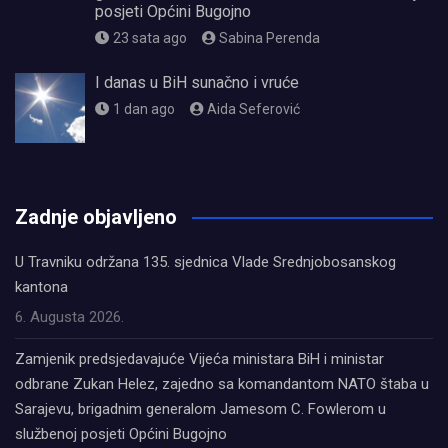
posjeti Općini Bugojno
23 sata ago
Sabina Perenda
I danas u BiH sunačno i vruće
1 dan ago
Aida Seferović
олимп казино
Zadnje objavljeno
U Travniku održana 135. sjednica Vlade Srednjobosanskog
kantona
6. Augusta 2026.
Zamjenik predsjedavajuće Vijeća ministara BiH i ministar
odbrane Zukan Helez, zajedno sa komandantom NATO štaba u
Sarajevu, brigadnim generalom Jamesom C. Fowlerom u
službenoj posjeti Općini Bugojno