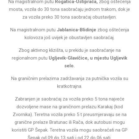
Na magistralnom putu
Rogatica-Ustiprača,
zbog oštećenja
mosta, vozila do 30 tona saobraćaju jednom trakom, dok je
za vozila preko 30 tona saobraćaj obustavljen.
Na magistralnom putu
Jablanica-Blidinje
zbog oštećenja
kolovoza još uvijek je obustavljen saobraćaj.
Zbog aktivnog klizišta, u prekidu je saobraćanje na
regionalnom putu
Ugljevik-Glavičice, u mjestu Ugljevik
selo.
Na graničnim prelazima zadržavanja za putnička vozila su
kratkotrajna.
Zabranjen je saobraćaj za vozila preko 5 tona najveće
dozvoljene mase na graničnom prelazu Karakaj (kod
Zvornika). Teretna vozila preko 5 t preusmjeravaju se na
granične prelaze Bratunac ili Rača, dok autobusi mogu
koristiti GP Šepak. Teretna vozila mogu saobraćati na GP
Šepak od 09 do 13 sati i od 22 do 06 sati.