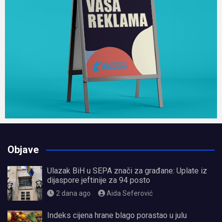
Objave
Ulazak BiH u SEPA znači za građane: Uplate iz
dijaspore jeftinije za 94 posto
2 dana ago
Aida Seferović
Indeks cijena hrane blago porastao u julu