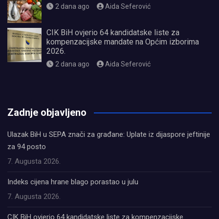
2 dana ago
Aida Seferović
CIK BiH ovjerio 64 kandidatske liste za
kompenzacijske mandate na Općim izborima
2026.
2 dana ago
Aida Seferović
олимп казино
Zadnje objavljeno
Ulazak BiH u SEPA znači za građane: Uplate iz dijaspore jeftinije
za 94 posto
7. Augusta 2026.
Indeks cijena hrane blago porastao u julu
7. Augusta 2026.
CIK BiH ovjerio 64 kandidatske liste za kompenzacijske