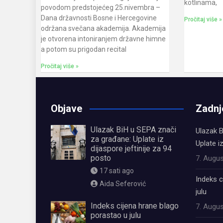
kotlinama,
povodom predstojećeg 25.nivembra –
Dana državnosti Bosne i Hercegovine
Pročitaj više »
održana svečana akademija. Akademija
je otvorena intoniranjem državne himne
a potom su prigodan recital
Pročitaj više »
Objave
Zadnj
Ulazak BiH u SEPA znači
Ulazak B
za građane: Uplate iz
Uplate i
dijaspore jeftinije za 94
posto
7. Augus
17 sati ago
Indeks c
Aida Seferović
julu
Indeks cijena hrane blago
7. Augus
porastao u julu