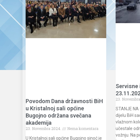
Servisne 
23.11.202
23. Novembra
Povodom Dana državnosti BiH
u Kristalnoj sali općine
STANJE NA 
Bugojno održana svečana
dijelu BiH s
vlažnom kol
akademija
učestale odr
23. Novembra 2024.
Nema komentara
vožnju. Na 
U Kristalnoj sali općine Bugojno sinoć je