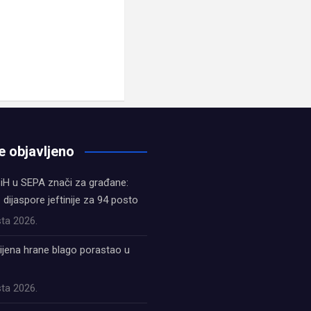
e objavljeno
iH u SEPA znači za građane:
z dijaspore jeftinije za 94 posto
ta 2026.
ijena hrane blago porastao u
ta 2026.