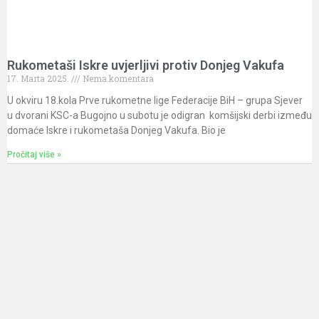
Rukometaši Iskre uvjerljivi protiv Donjeg Vakufa
17. Marta 2025.
Nema komentara
U okviru 18.kola Prve rukometne lige Federacije BiH – grupa Sjever
u dvorani KSC-a Bugojno u subotu je odigran komšijski derbi između
domaće Iskre i rukometaša Donjeg Vakufa. Bio je
Pročitaj više »