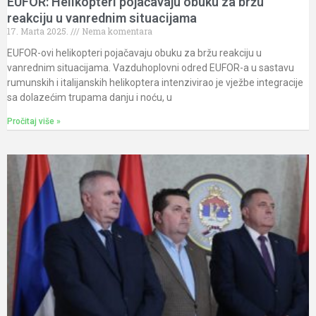
EUFOR: Helikopteri pojačavaju obuku za bržu
reakciju u vanrednim situacijama
17. Marta 2025.
Nema komentara
EUFOR-ovi helikopteri pojačavaju obuku za bržu reakciju u
vanrednim situacijama. Vazduhoplovni odred EUFOR-a u sastavu
rumunskih i italijanskih helikoptera intenzivirao je vježbe integracije
sa dolazećim trupama danju i noću, u
Pročitaj više »