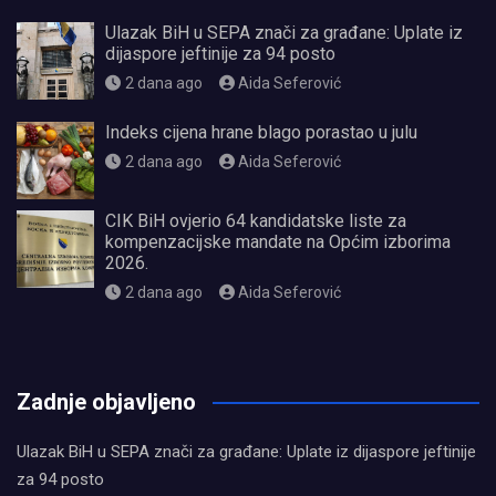
Ulazak BiH u SEPA znači za građane: Uplate iz
dijaspore jeftinije za 94 posto
2 dana ago
Aida Seferović
Indeks cijena hrane blago porastao u julu
2 dana ago
Aida Seferović
CIK BiH ovjerio 64 kandidatske liste za
kompenzacijske mandate na Općim izborima
2026.
2 dana ago
Aida Seferović
олимп казино
Zadnje objavljeno
Ulazak BiH u SEPA znači za građane: Uplate iz dijaspore jeftinije
za 94 posto