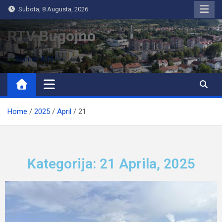
Subota, 8 Augusta, 2026
RTV Bugojno
Home
2025
April
21
Kategorija: 21 Aprila, 2025