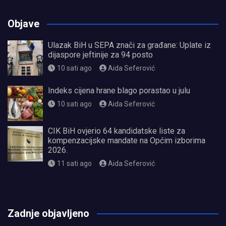
Objave
Ulazak BiH u SEPA znači za građane: Uplate iz
dijaspore jeftinije za 94 posto
10 sati ago
Aida Seferović
Indeks cijena hrane blago porastao u julu
10 sati ago
Aida Seferović
CIK BiH ovjerio 64 kandidatske liste za
kompenzacijske mandate na Općim izborima
2026.
11 sati ago
Aida Seferović
олимп казино
Zadnje objavljeno