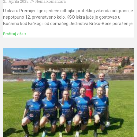
21. Aprila 2025.
Nema komentara
U okviru Premijer lige sjedeće odbojke proteklog vikenda odigrano je
nepotpuno 12. prvenstveno kolo. KSO Iskra juče je gostovao u
Boćama kod Brčkog i od domaćeg Jedinstva Brčko-Boće poražen je
Pročitaj više »