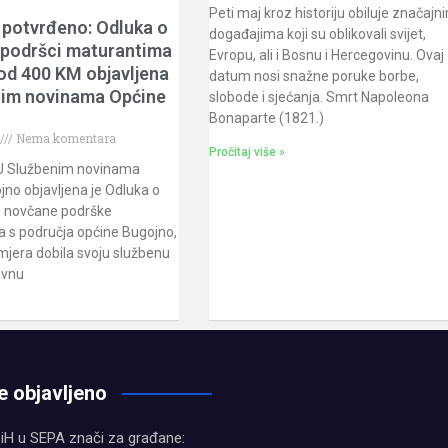
Peti maj kroz historiju obiluje značajn
 potvrđeno: Odluka o
događajima koji su oblikovali svijet,
 podršci maturantima
Evropu, ali i Bosnu i Hercegovinu. Ovaj
od 400 KM objavljena
datum nosi snažne poruke borbe,
nim novinama Općine
slobode i sjećanja. Smrt Napoleona
Bonaparte (1821.)
Nema komentara
Pročitaj više »
U Službenim novinama
no objavljena je Odluka o
 novčane podrške
 s područja općine Bugojno,
mjera dobila svoju službenu
avnu
e objavljeno
iH u SEPA znači za građane: