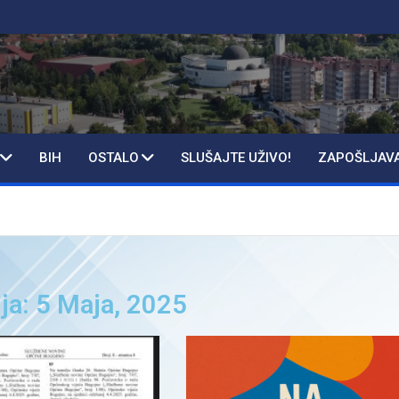
BIH
OSTALO
SLUŠAJTE UŽIVO!
ZAPOŠLJAV
ja: 5 Maja, 2025