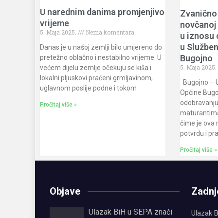
U narednim danima promjenjivo
Zvanično
vrijeme
novčanoj
5. Maja 2025.
Nema komentara
u iznosu 
u Službe
Danas je u našoj zemlji bilo umjereno do
Bugojno
pretežno oblačno i nestabilno vrijeme. U
5. Maja 2025.
većem dijelu zemlje očekuju se kiša i
lokalni pljuskovi praćeni grmljavinom,
Bugojno – 
uglavnom poslije podne i tokom
Općine Bugoj
odobravanju
Pročitaj više »
maturantima
čime je ova 
potvrdu i pr
Pročitaj više »
Objave
Zadnj
Ulazak BiH u SEPA znači
Ulazak B