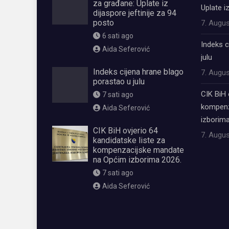
za građane: Uplate iz
Uplate i
dijaspore jeftinije za 94
posto
7. Augus
6 sati ago
Indeks c
Aida Seferović
julu
Indeks cijena hrane blago
7. Augus
porastao u julu
CIK BiH 
7 sati ago
kompenz
Aida Seferović
izborima
CIK BiH ovjerio 64
7. Augus
kandidatske liste za
kompenzacijske mandate
na Općim izborima 2026.
7 sati ago
Aida Seferović
олимп казино