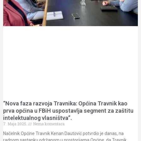
“Nova faza razvoja Travnika: Općina Travnik kao
prva općina u FBiH uspostavlja segment za zaštitu
intelektualnog vlasništva”.
7. Maja 2025.
Nema komentara
Načelnik Općine Travnik Kenan Dautović potvrdio je danas, na
radnom sastanku održanom u prostorijama Općine, da Travnik