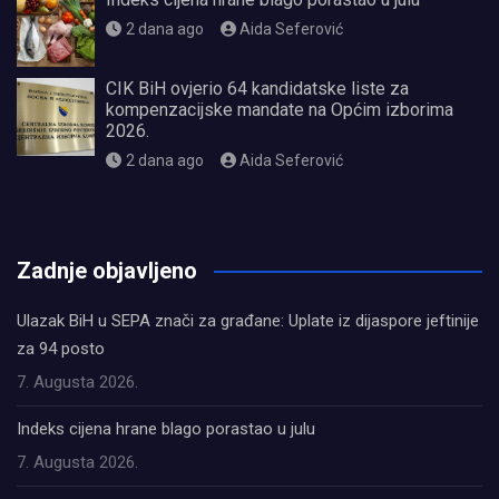
2 dana ago
Aida Seferović
CIK BiH ovjerio 64 kandidatske liste za
kompenzacijske mandate na Općim izborima
2026.
2 dana ago
Aida Seferović
олимп казино
Zadnje objavljeno
Ulazak BiH u SEPA znači za građane: Uplate iz dijaspore jeftinije
za 94 posto
7. Augusta 2026.
Indeks cijena hrane blago porastao u julu
7. Augusta 2026.