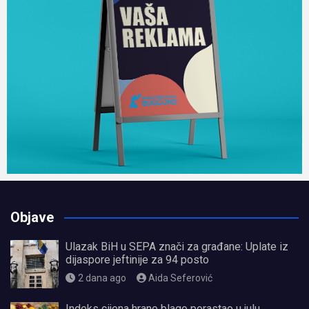
Objave
Ulazak BiH u SEPA znači za građane: Uplate iz
dijaspore jeftinije za 94 posto
2 dana ago
Aida Seferović
Indeks cijena hrane blago porastao u julu