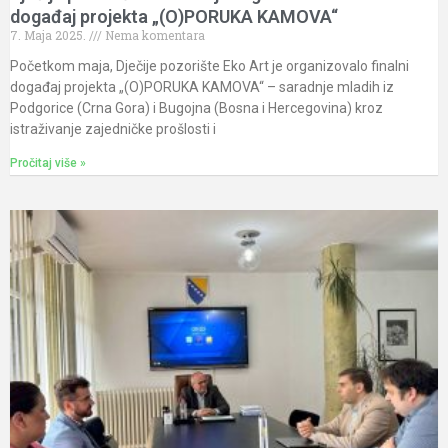
događaj projekta „(O)PORUKA KAMOVA“
7. Maja 2025.
Nema komentara
Početkom maja, Dječije pozorište Eko Art je organizovalo finalni
događaj projekta „(O)PORUKA KAMOVA“ – saradnje mladih iz
Podgorice (Crna Gora) i Bugojna (Bosna i Hercegovina) kroz
istraživanje zajedničke prošlosti i
Pročitaj više »