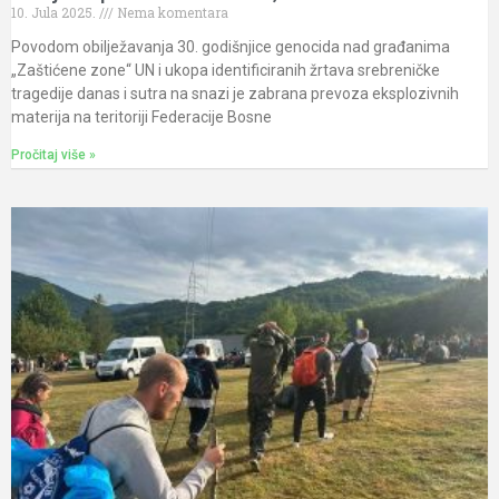
10. Jula 2025.
Nema komentara
Povodom obilježavanja 30. godišnjice genocida nad građanima
„Zaštićene zone“ UN i ukopa identificiranih žrtava srebreničke
tragedije danas i sutra na snazi je zabrana prevoza eksplozivnih
materija na teritoriji Federacije Bosne
Pročitaj više »