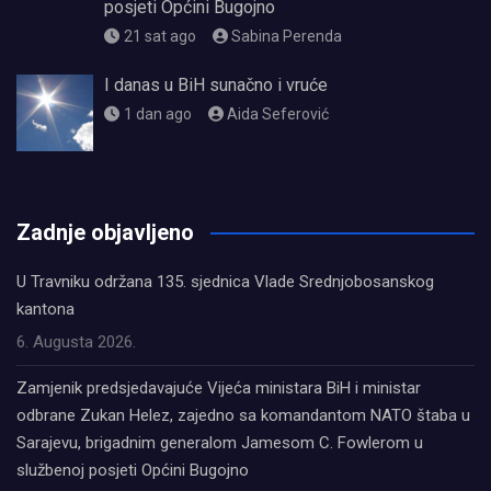
posjeti Općini Bugojno
21 sat ago
Sabina Perenda
I danas u BiH sunačno i vruće
1 dan ago
Aida Seferović
олимп казино
Zadnje objavljeno
U Travniku održana 135. sjednica Vlade Srednjobosanskog
kantona
6. Augusta 2026.
Zamjenik predsjedavajuće Vijeća ministara BiH i ministar
odbrane Zukan Helez, zajedno sa komandantom NATO štaba u
Sarajevu, brigadnim generalom Jamesom C. Fowlerom u
službenoj posjeti Općini Bugojno