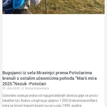
Bugojanci iz sela Mravinjci prema Potočarima
krenuli s ostalim učesnicima pohoda “Marš mira
2025.”Nezuk -Potočari
10. Jula 2025.
Nema komentara
Učesnike očekuje jedna od najupečatljivijih dionica gdje će proći i
lokalitet tzv. Bukve u kojima je ubijeno 1.000 Srebreničana.Marš
mira se kreće trasom kojom su se u julu 1995. godine