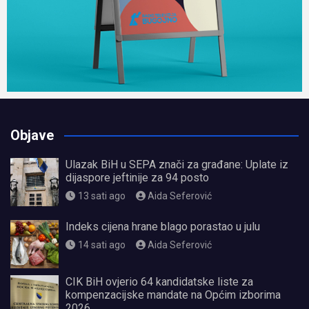
Objave
Ulazak BiH u SEPA znači za građane: Uplate iz
dijaspore jeftinije za 94 posto
13 sati ago
Aida Seferović
Indeks cijena hrane blago porastao u julu
14 sati ago
Aida Seferović
CIK BiH ovjerio 64 kandidatske liste za
kompenzacijske mandate na Općim izborima
2026.