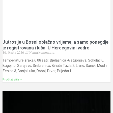
Jutros je u Bosni oblačno vrijeme, a samo ponegdje
je registrovana i kiša. U Hercegovini vedro.
30. Marta 2026.
Nema komentara
Temperature zraka u 08 sati : Bjelašnica -6 stupnjeva, Sokolac 0,
Bugojno, Sarajevo, Srebrenica, Bihać i Tuzla 2, Livno, Sanski Most i
Zenica 3, Banja Luka, Doboj, Drvar, Prijedor i
Pročitaj više »