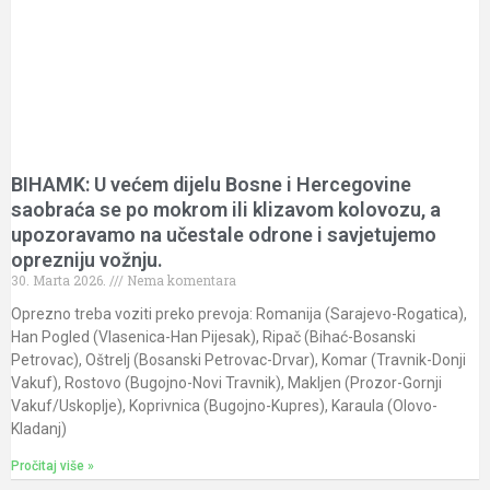
BIHAMK: U većem dijelu Bosne i Hercegovine
saobraća se po mokrom ili klizavom kolovozu, a
upozoravamo na učestale odrone i savjetujemo
oprezniju vožnju.
30. Marta 2026.
Nema komentara
Oprezno treba voziti preko prevoja: Romanija (Sarajevo-Rogatica),
Han Pogled (Vlasenica-Han Pijesak), Ripač (Bihać-Bosanski
Petrovac), Oštrelj (Bosanski Petrovac-Drvar), Komar (Travnik-Donji
Vakuf), Rostovo (Bugojno-Novi Travnik), Makljen (Prozor-Gornji
Vakuf/Uskoplje), Koprivnica (Bugojno-Kupres), Karaula (Olovo-
Kladanj)
Pročitaj više »