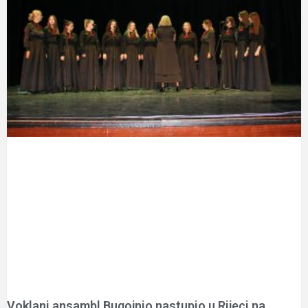
Voklani ansambl Bugojnio nastupio u Rijeci na