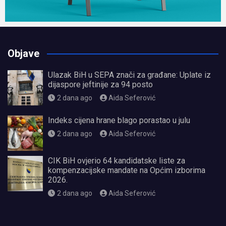
Objave
Ulazak BiH u SEPA znači za građane: Uplate iz
dijaspore jeftinije za 94 posto
2 dana ago
Aida Seferović
Indeks cijena hrane blago porastao u julu
2 dana ago
Aida Seferović
CIK BiH ovjerio 64 kandidatske liste za
kompenzacijske mandate na Općim izborima
2026.
2 dana ago
Aida Seferović