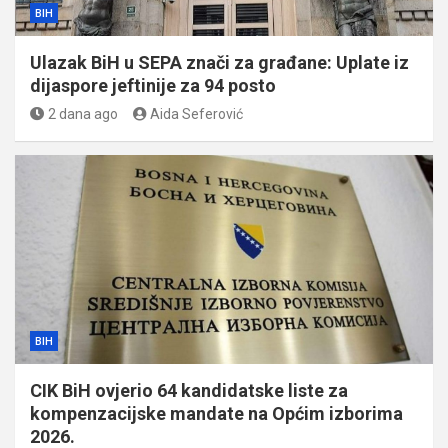
BIH
Ulazak BiH u SEPA znači za građane: Uplate iz
dijaspore jeftinije za 94 posto
2 dana ago
Aida Seferović
BIH
CIK BiH ovjerio 64 kandidatske liste za
kompenzacijske mandate na Općim izborima
2026.