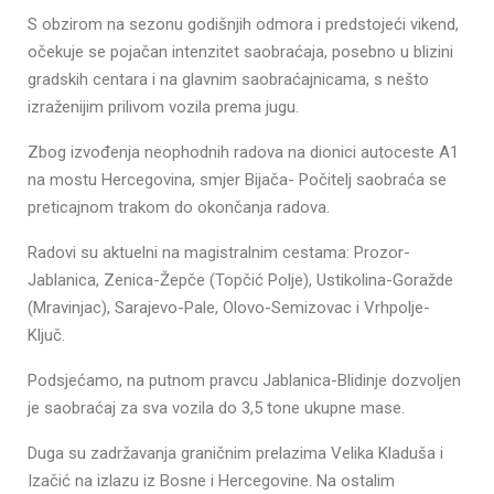
S obzirom na sezonu godišnjih odmora i predstojeći vikend,
očekuje se pojačan intenzitet saobraćaja, posebno u blizini
gradskih centara i na glavnim saobraćajnicama, s nešto
izraženijim prilivom vozila prema jugu.
Zbog izvođenja neophodnih radova na dionici autoceste A1
na mostu Hercegovina, smjer Bijača- Počitelj saobraća se
preticajnom trakom do okončanja radova.
Radovi su aktuelni na magistralnim cestama: Prozor-
Jablanica, Zenica-Žepče (Topčić Polje), Ustikolina-Goražde
(Mravinjac), Sarajevo-Pale, Olovo-Semizovac i Vrhpolje-
Ključ.
Podsjećamo, na putnom pravcu Jablanica-Blidinje dozvoljen
je saobraćaj za sva vozila do 3,5 tone ukupne mase.
Duga su zadržavanja graničnim prelazima Velika Kladuša i
Izačić na izlazu iz Bosne i Hercegovine. Na ostalim