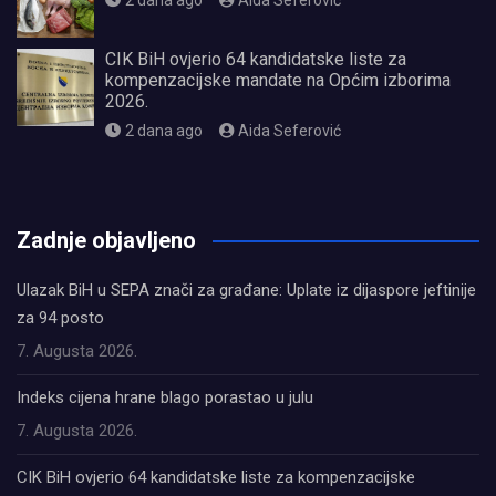
2 dana ago
Aida Seferović
CIK BiH ovjerio 64 kandidatske liste za
kompenzacijske mandate na Općim izborima
2026.
2 dana ago
Aida Seferović
олимп казино
Zadnje objavljeno
Ulazak BiH u SEPA znači za građane: Uplate iz dijaspore jeftinije
za 94 posto
7. Augusta 2026.
Indeks cijena hrane blago porastao u julu
7. Augusta 2026.
CIK BiH ovjerio 64 kandidatske liste za kompenzacijske