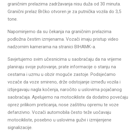
graničnim prelazima zadržavanja nisu duža od 30 minuta.
Granični prelaz Brčko otvoren je za putnička vozila do 3,5
tone.
Napominjemo da su čekanja na graničnim prelazima
podložna čestim izmjenama. Vozači imaju pristup video
nadzornim kamerama na stranici BIHAMK-a.
Savjetujemo svim učesnicima u saobraćaju da na vrijeme
planiraju svoje putovanje, prate informacije o stanju na
cestama i uzmu u obzir moguće zastoje. Podsjećamo
vozače da voze smireno, drže odstojanje između vozila i
izbjegavaju nagla kočenja, naročito u uslovima pojačanog
saobraćaja. Apelujemo na motocikliste da dodatno povećaju
oprez prilikom preticanja, nose zaštitnu opremu te voze
defanzivno. Vozači automobila često teže uočavaju
motocikliste, posebno u uslovima gužvi i izmijenjene
signalizacije.