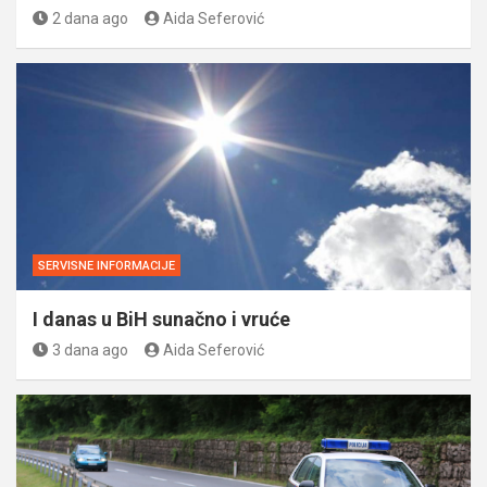
2 dana ago
Aida Seferović
SERVISNE INFORMACIJE
I danas u BiH sunačno i vruće
3 dana ago
Aida Seferović