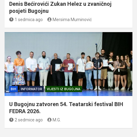
Denis Bećirovići Zukan Helez u zvaničnoj
posjeti Bugojnu
1 sedmica ago
Mersima Muminović
BIH
INFORMATOR
VIJESTI IZ BUGOJNA
U Bugojnu zatvoren 54. Teatarski festival BIH
FEDRA 2026.
2 sedmice ago
M.G.