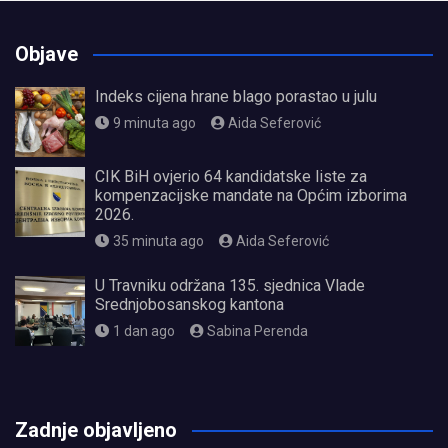
Objave
Indeks cijena hrane blago porastao u julu
9 minuta ago
Aida Seferović
CIK BiH ovjerio 64 kandidatske liste za
kompenzacijske mandate na Općim izborima
2026.
35 minuta ago
Aida Seferović
U Travniku održana 135. sjednica Vlade
Srednjobosanskog kantona
1 dan ago
Sabina Perenda
олимп казино
Zadnje objavljeno