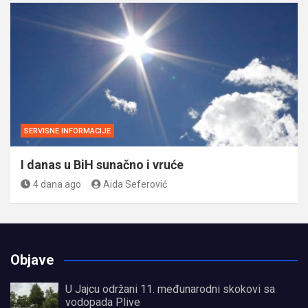
SERVISNE INFORMACIJE
I danas u BiH sunačno i vruće
4 dana ago
Aida Seferović
Objave
U Jajcu održani 11. međunarodni skokovi sa
vodopada Plive