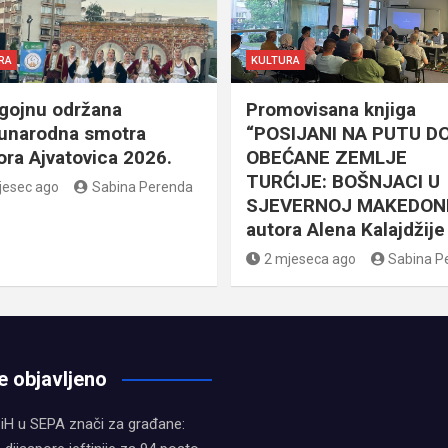
RA
KULTURA
gojnu održana
Promovisana knjiga
narodna smotra
“POSIJANI NA PUTU D
lora Ajvatovica 2026.
OBEĆANE ZEMLJE
TURĆIJE: BOŠNJACI U
jesec ago
Sabina Perenda
SJEVERNOJ MAKEDONI
autora Alena Kalajdžije
2 mjeseca ago
Sabina P
e objavljeno
iH u SEPA znači za građane: