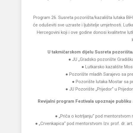
Program 26. Susreta pozorišta/kazališta lutaka BiH 
će oduševiti sve uzraste i ljubitelje umjetnosti. Lu
Hercegovini koji i ove godine donosi kvalitetne l
U takmičarskom dijelu Susreta pozorišta/k
● JU „Gradsko pozorište Gradiška“
● Lutkarsko kazalište Most
● Pozorište mladih Sarajevo sa pr
● Pozorište lutaka Mostar sa pr
● JU Pozorište „Prijedor“ u Prijed
Revijalni program Festivala upoznaje publiku 
● „Priča o kotrljanju“ pod mentorstvom re
● „Crvenkapica“ pod mentorstvom Izv. prof. dr. art