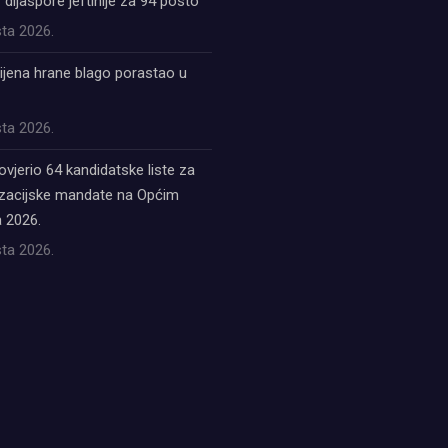
z dijaspore jeftinije za 94 posto
ta 2026.
ijena hrane blago porastao u
ta 2026.
ovjerio 64 kandidatske liste za
acijske mandate na Općim
 2026.
ta 2026.