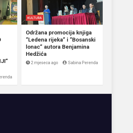
KULTURA
Održana promocija knjiga
O
“Ledena rijeka” i “Bosanski
lonac” autora Benjamina
Hedžića
JI”
2 mjeseca ago
Sabina Perenda
erenda