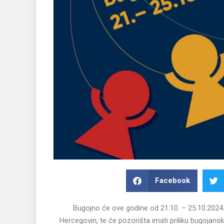
Facebook
Bugojno će ove godine od 21.10. – 25.10.2024
Hercegovin, te će pozorišta imati priliku bugojanskoj 