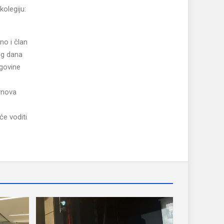
kolegiju:
no i član
vog dana
egovine
Trnova
će voditi