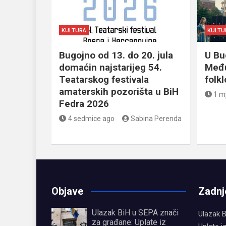
KULTURA
KULTU
Bugojno od 13. do 20. jula
U Bu
domaćin najstarijeg 54.
Među
Teatarskog festivala
folk
amaterskih pozorišta u BiH
1 m
Fedra 2026
4 sedmice ago
Sabina Perenda
Objave
Zadnj
Ulazak BiH u SEPA znači
Ulazak B
za građane: Uplate iz