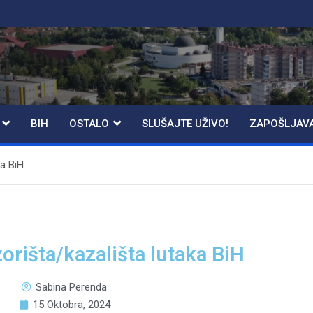
BIH
OSTALO
SLUŠAJTE UŽIVO!
ZAPOŠLJAV
ka BiH
orišta/kazališta lutaka BiH
Sabina Perenda
15 Oktobra, 2024