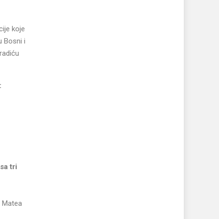
ije koje
u Bosni i
radiću
:
a tri
: Matea