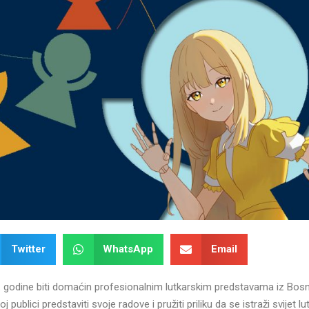
Twitter
WhatsApp
Email
. godine biti domaćin profesionalnim lutkarskim predstavama iz Bosn
publici predstaviti svoje radove i pružiti priliku da se istraži svijet l