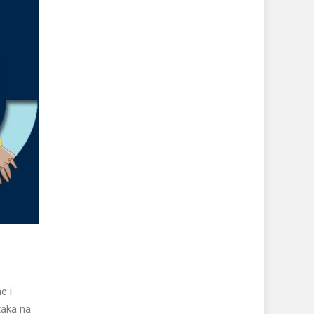
e i
utaka na