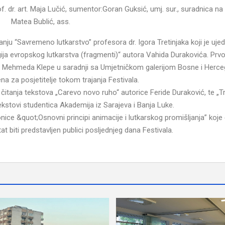
 dr. art. Maja Lučić, sumentor:Goran Guksić, umj. sur., suradnica na 
Matea Bublić, ass.
anju “Savremeno lutkarstvo” profesora dr. Igora Tretinjaka koji je ujed
urgija evropskog lutkarstva (fragmenti)“ autora Vahida Durakovića. Pr
e“ Mehmeda Klepe u saradnji sa Umjetničkom galerijom Bosne i Herc
ena za posjetitelje tokom trajanja Festivala.
čitanja tekstova „Carevo novo ruho“ autorice Feride Duraković, te „
tekstovi studentica Akademija iz Sarajeva i Banja Luke.
nice &quot;Osnovni principi animacije i lutkarskog promišljanja” koje 
tat biti predstavljen publici posljednjeg dana Festivala.