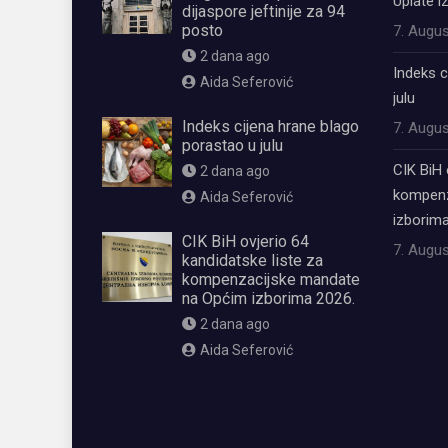
Uplate i
dijaspore jeftinije za 94
posto
7. Augus
2 dana ago
Indeks c
Aida Seferović
julu
Indeks cijena hrane blago
7. Augus
porastao u julu
CIK BiH 
2 dana ago
kompenz
Aida Seferović
izborima
CIK BiH ovjerio 64
7. Augus
kandidatske liste za
kompenzacijske mandate
na Općim izborima 2026.
2 dana ago
Aida Seferović
олимп казино