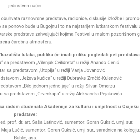
jedinstven način.
obuhvata raznovrsne predstave, radionice, diskusije izložbe i promoc
tke se ponovo bude u Bugojnu i to na najstarijem lutkarskom festivalu 
utkarske predstave zahvaljujući kojima Festival u malom pozorišnom g
kreira čarobnu atmosferu.
azališta lutaka, publika će imati priliku pogledati pet predstava
 sa predstavom „Vilenjak Cvilidreta” u režiji Anando Čenić
ar sa predstavom „Utopija“ u režiji Vanja Jovanović
edstavom „Ježeva kućica“ u režiji Dubravke Zrnčić-Kulenović
edstavom „Bilo jednom jedno jaje“ u režiji Silvan Omerzu
oru sa predstavom „Crvenkapa“ u režiji Aleksandra Pejakovića
sa radom studenata Akademije za kulturu i umjetnost u Osijeku s
predstave:
d. prof. dr. art. Saša Latinović, sumentor: Goran Guksić, umj. sur.
. Maja Lučić, sumentor: Goran Guksić, umj. sur., saradnica na kolegiju
Bublić, ass.