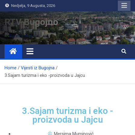
Nedjelja, 9 Augusta, 2026
RTV Bugojno
Home
Vijesti iz Bugojna
3.Sajam turizma i eko -proizvoda u Jajcu
3.Sajam turizma i eko -
proizvoda u Jajcu
Mersima Muminović