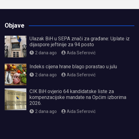
Objave
Ulazak BiH u SEPA znači za građane: Uplate iz
dijaspore jeftinije za 94 posto
2 dana ago
Aida Seferović
Indeks cijena hrane blago porastao u julu
2 dana ago
Aida Seferović
CIK BiH ovjerio 64 kandidatske liste za
kompenzacijske mandate na Općim izborima
2026.
2 dana ago
Aida Seferović
олимп казино