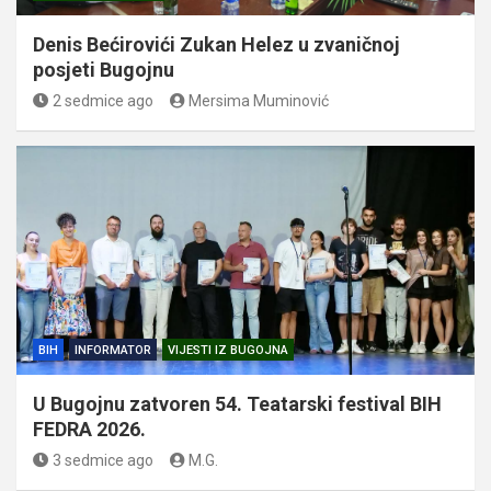
Denis Bećirovići Zukan Helez u zvaničnoj
posjeti Bugojnu
2 sedmice ago
Mersima Muminović
BIH
INFORMATOR
VIJESTI IZ BUGOJNA
U Bugojnu zatvoren 54. Teatarski festival BIH
FEDRA 2026.
3 sedmice ago
M.G.