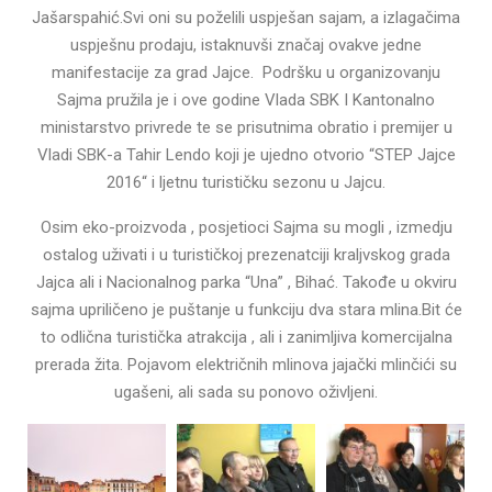
Jašarspahić.Svi oni su poželili uspješan sajam, a izlagačima
uspješnu prodaju, istaknuvši značaj ovakve jedne
manifestacije za grad Jajce. Podršku u organizovanju
Sajma pružila je i ove godine Vlada SBK I Kantonalno
ministarstvo privrede te se prisutnima obratio i premijer u
Vladi SBK-a Tahir Lendo koji je ujedno otvorio “STEP Jajce
2016“ i ljetnu turističku sezonu u Jajcu.
Osim eko-proizvoda , posjetioci Sajma su mogli , izmedju
ostalog uživati i u turističkoj prezenatciji kraljvskog grada
Jajca ali i Nacionalnog parka “Una” , Bihać. Takođe u okviru
sajma upriličeno je puštanje u funkciju dva stara mlina.Bit će
to odlična turistička atrakcija , ali i zanimljiva komercijalna
prerada žita. Pojavom električnih mlinova jajački mlinčići su
ugašeni, ali sada su ponovo oživljeni.