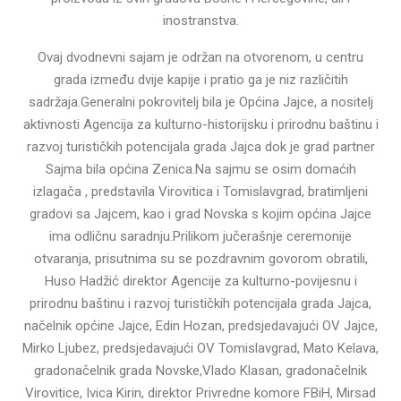
inostranstva.
Ovaj dvodnevni sajam je održan na otvorenom, u centru
grada između dvije kapije i pratio ga je niz različitih
sadržaja.Generalni pokrovitelj bila je Općina Jajce, a nositelj
aktivnosti Agencija za kulturno-historijsku i prirodnu baštinu i
razvoj turističkih potencijala grada Jajca dok je grad partner
Sajma bila općina Zenica.Na sajmu se osim domaćih
izlagača , predstavila Virovitica i Tomislavgrad, bratimljeni
gradovi sa Jajcem, kao i grad Novska s kojim općina Jajce
ima odličnu saradnju.Prilikom jučerašnje ceremonije
otvaranja, prisutnima su se pozdravnim govorom obratili,
Huso Hadžić direktor Agencije za kulturno-povijesnu i
prirodnu baštinu i razvoj turističkih potencijala grada Jajca,
načelnik općine Jajce, Edin Hozan, predsjedavajući OV Jajce,
Mirko Ljubez, predsjedavajući OV Tomislavgrad, Mato Kelava,
gradonačelnik grada Novske,Vlado Klasan, gradonačelnik
Virovitice, Ivica Kirin, direktor Privredne komore FBiH, Mirsad