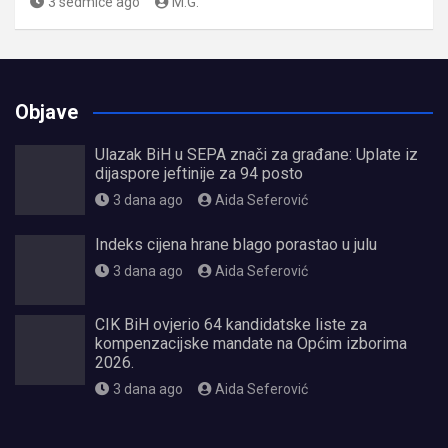
3 sedmice ago
M.G.
Objave
Ulazak BiH u SEPA znači za građane: Uplate iz
dijaspore jeftinije za 94 posto
3 dana ago
Aida Seferović
Indeks cijena hrane blago porastao u julu
3 dana ago
Aida Seferović
CIK BiH ovjerio 64 kandidatske liste za
kompenzacijske mandate na Općim izborima
2026.
3 dana ago
Aida Seferović