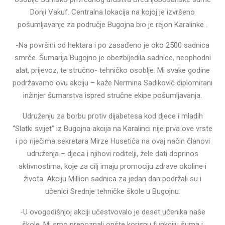
Donji Vakuf. Centralna lokacija na kojoj je izvršeno
pošumljavanje za područje Bugojna bio je rejon Karalinke .
-Na površini od hektara i po zasađeno je oko 2500 sadnica
smrče. Šumarija Bugojno je obezbijedila sadnice, neophodni
alat, prijevoz, te stručno- tehničko osoblje. Mi svake godine
podržavamo ovu akciju – kaže Nermina Sadiković diplomirani
inžinjer šumarstva ispred stručne ekipe pošumljavanja.
Udruženju za borbu protiv dijabetesa kod djece i mladih
“Slatki svijet” iz Bugojna akcija na Karalinci nije prva ove vrste
i po riječima sekretara Mirze Husetića na ovaj način članovi
udruženja – djeca i njihovi roditelji, žele dati doprinos
aktivnostima, koje za cilj imaju promociju zdrave okoline i
života. Akciju Million sadnica za jedan dan podržali su i
učenici Srednje tehničke škole u Bugojnu.
-U ovogodišnjoj akciji učestvovalo je deset učenika naše
škole. Mi smo prepoznali opšte korisnu funkciju šuma i