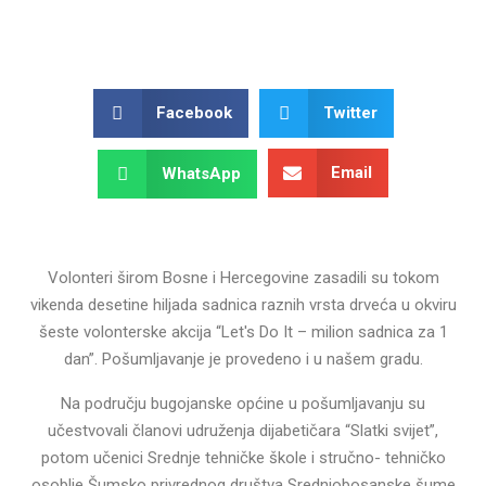
Facebook
Twitter
Email
WhatsApp
Volonteri širom Bosne i Hercegovine zasadili su tokom
vikenda desetine hiljada sadnica raznih vrsta drveća u okviru
šeste volonterske akcija “Let's Do It – milion sadnica za 1
dan”. Pošumljavanje je provedeno i u našem gradu.
Na području bugojanske općine u pošumljavanju su
učestvovali članovi udruženja dijabetičara “Slatki svijet”,
potom učenici Srednje tehničke škole i stručno- tehničko
osoblje Šumsko privrednog društva Srednjobosanske šume