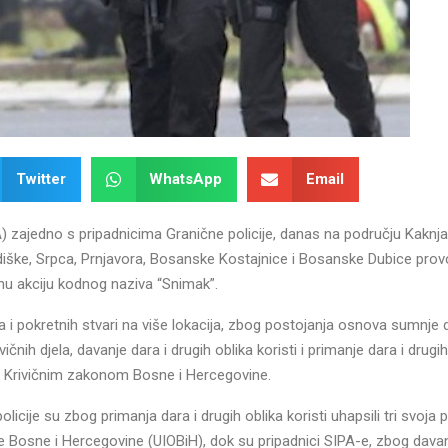
Twitter
WhatsApp
Email
PA) zajedno s pripadnicima Granične policije, danas na području Kaknja
diške, Srpca, Prnjavora, Bosanske Kostajnice i Bosanske Dubice pro
nu akciju kodnog naziva “Snimak”.
 i pokretnih stvari na više lokacija, zbog postojanja osnova sumnje 
vičnih djela, davanje dara i drugih oblika koristi i primanje dara i drugi
na Krivičnim zakonom Bosne i Hercegovine.
licije su zbog primanja dara i drugih oblika koristi uhapsili tri svoja 
je Bosne i Hercegovine (UIOBiH), dok su pripadnici SIPA-e, zbog davan