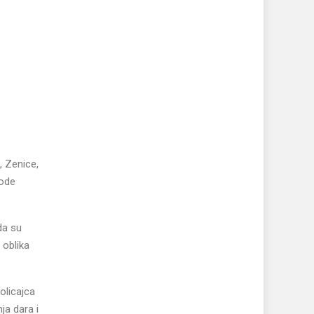
, Zenice,
vode
da su
h oblika
policajca
ja dara i