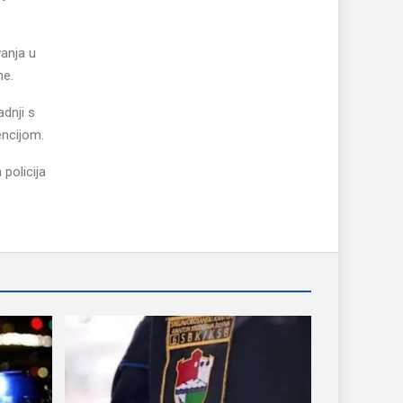
vanja u
ne.
dnji s
encijom.
policija