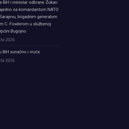
a BiH i ministar odbrane Zukan
zajedno sa komandantom NATO
Sarajevu, brigadnim generalom
 C. Fowlerom u službenoj
Općini Bugojno
ta 2026.
u BiH sunačno i vruće
ta 2026.