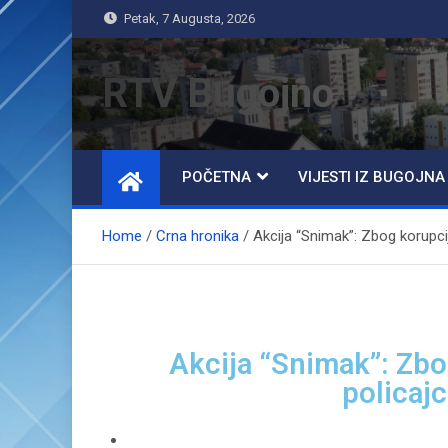
Petak, 7 Augusta, 2026
RTV Bugojno
POČETNA
VIJESTI IZ BUGOJNA
Home
Crna hronika
Akcija “Snimak”: Zbog korupcij
Akcija “Snimak”: Zbo
policajc