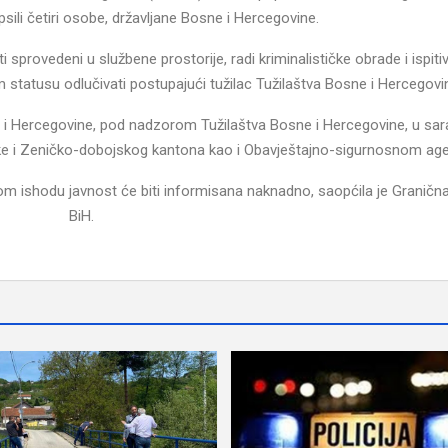
apsili četiri osobe, državljane Bosne i Hercegovine.
 sprovedeni u službene prostorije, radi kriminalističke obrade i ispiti
 statusu odlučivati postupajući tužilac Tužilaštva Bosne i Hercegovi
 Hercegovine, pod nadzorom Tužilaštva Bosne i Hercegovine, u sara
ske i Zeničko-dobojskog kantona kao i Obavještajno-sigurnosnom ag
om ishodu javnost će biti informisana naknadno, saopćila je Granična 
BiH.