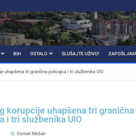
BIH
OSTALO
SLUŠAJTE UŽIVO!
ZAPOŠLJAV
e uhapšena tri granična policajca i tri službenika UIO
g korupcije uhapšena tri granična
a i tri službenika UIO
Osman Mešan