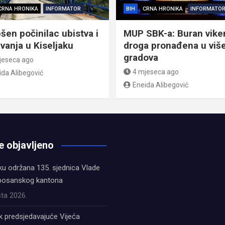
CRNA HRONIKA
INFORMATOR
BIH
CRNA HRONIKA
INFORMATO
šen počinilac ubistva i
MUP SBK-a: Buran vike
avanja u Kiseljaku
droga pronađena u viš
gradova
jeseca ago
4 mjeseca ago
ida Alibegović
Eneida Alibegović
e objavljeno
ku održana 135. sjednica Vlade
bosanskog kantona
ta 2026.
k predsjedavajuće Vijeća