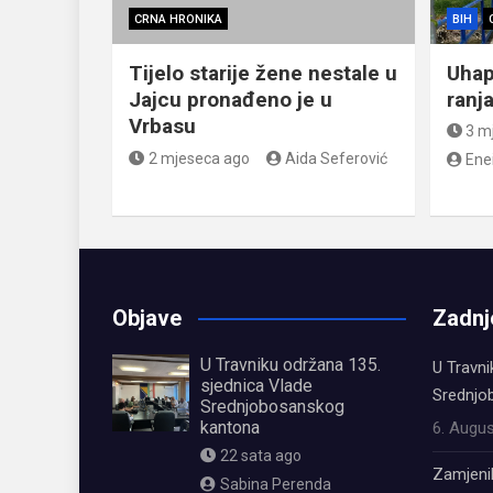
CRNA HRONIKA
BIH
Tijelo starije žene nestale u
Uhap
Jajcu pronađeno je u
ranj
Vrbasu
3 m
2 mjeseca ago
Aida Seferović
Ene
Objave
Zadnj
U Travniku održana 135.
U Travni
sjednica Vlade
Srednjo
Srednjobosanskog
kantona
6. Augus
22 sata ago
Zamjeni
Sabina Perenda