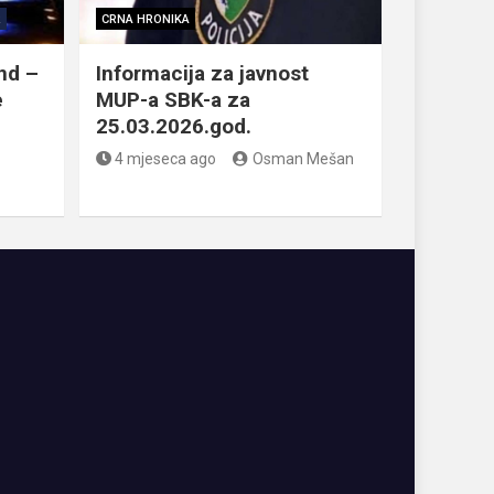
R
CRNA HRONIKA
nd –
Informacija za javnost
e
MUP-a SBK-a za
25.03.2026.god.
4 mjeseca ago
Osman Mešan