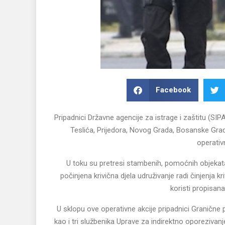
Facebook
Pripadnici Državne agencije za istrage i zaštitu (SI
Teslića, Prijedora, Novog Grada, Bosanske Gra
operativ
U toku su pretresi stambenih, pomoćnih objekata
počinjena krivična djela udruživanje radi činjenja kri
koristi propisa
U sklopu ove operativne akcije pripadnici Granične po
kao i tri službenika Uprave za indirektno oporezivan