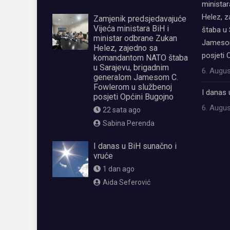
ministar
Helez, 
Zamjenik predsjedavajuće
Vijeća ministara BiH i
štaba u 
ministar odbrane Zukan
Jamesom
Helez, zajedno sa
posjeti 
komandantom NATO štaba
u Sarajevu, brigadnim
6. Augus
generalom Jamesom C.
Fowlerom u službenoj
I danas 
posjeti Općini Bugojno
6. Augus
22 sata ago
Sabina Perenda
I danas u BiH sunačno i
vruće
1 dan ago
Aida Seferović
олимп казино