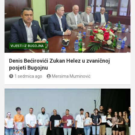
VIJESTI IZ BUGOJNA
Denis Bećirovići Zukan Helez u zvaničnoj
posjeti Bugojnu
1 sedmica ago
Mersima Muminović