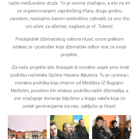
način međusobno druže. To je veoma značajno, a eto mi im
se organizovanjem zajedničkog iftara, drugu godinu
zaredom, nastojimo barem simbolično zahvaliti za ono što
oni učine za džemat, naglasio je ef. Tokmić.
Predsjednik džematskog odbora Husić ovom prilikom
istakao je i podruške koje džematski odbor ima za svoje
projekte.
-Za naše projekte bilo finasijski ili moralno uvijek smo imali
podršku načelnika Općine Hasana Ajkunića. Tu je i pravna i
moralna podrška koju imamo od Medžlisa IZ Bugojno.
Međutim, posebno bih istakao podršku naših džematlija, a
sve značajnije donacije bilježimo u knjigu vakifa koja će
ostati generacijama iza nas, zaključio je Husić.