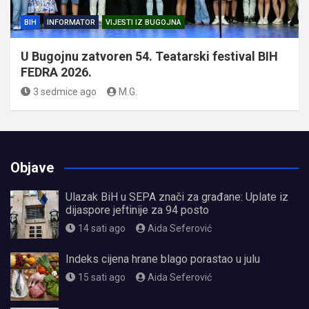
BIH
INFORMATOR
VIJESTI IZ BUGOJNA
U Bugojnu zatvoren 54. Teatarski festival BIH
FEDRA 2026.
3 sedmice ago
M.G.
Objave
Ulazak BiH u SEPA znači za građane: Uplate iz
dijaspore jeftinije za 94 posto
14 sati ago
Aida Seferović
Indeks cijena hrane blago porastao u julu
15 sati ago
Aida Seferović