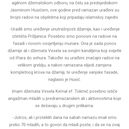
agilnom džematskom odboru, na čelu sa predsjednikom
Jasminom Husićem, ove godine pred ramazan urađeni su
brojni radovi na objektima koji pripadaju islamskoj zajedni.
-Uradili smo uređenje unutrašnjosti džamije, kao i uređenje
izletišta Pršljanica. Posebno smo ponosni na radove na
fasadi i novom osvjetljenju munare. Ona je sada ponos
džamije ali i džemata Vesela sa svojim kandiljima koji svijetle
od iftara do sehura. Također su urađeni značajni radovi na
velikom greblju, a nakon ramazana slijedi zamjena
kompletnog krova na džamiji, te uređenje vanjske fasade,
naglasio je Husić.
Imam džemata Vesela Kemal ef. Tokmić posebno ističe
angažman mladih u predramazanskim ali i aktivnostima koje
se dešavaju u drugim prilikama.
-Jutros, ali i proteklih dana na sabah namazu imali smo
preko 70 mladih, a to govori da mladi poste, i da se na ovaj