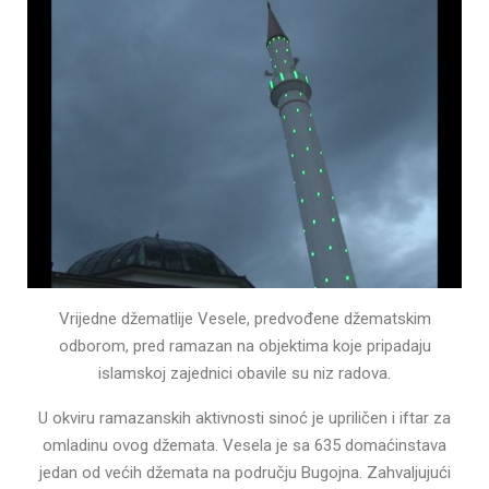
Vrijedne džematlije Vesele, predvođene džematskim
odborom, pred ramazan na objektima koje pripadaju
islamskoj zajednici obavile su niz radova.
U okviru ramazanskih aktivnosti sinoć je upriličen i iftar za
omladinu ovog džemata. Vesela je sa 635 domaćinstava
jedan od većih džemata na području Bugojna. Zahvaljujući