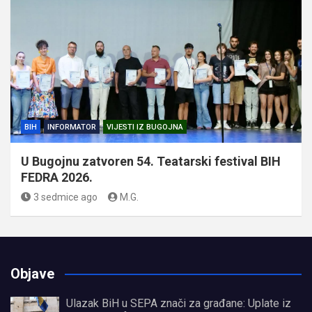
BIH
INFORMATOR
VIJESTI IZ BUGOJNA
U Bugojnu zatvoren 54. Teatarski festival BIH
FEDRA 2026.
3 sedmice ago
M.G.
Objave
Ulazak BiH u SEPA znači za građane: Uplate iz