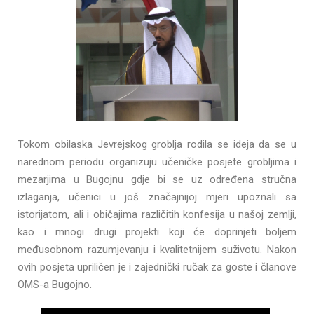
Tokom obilaska Jevrejskog groblja rodila se ideja da se u
narednom periodu organizuju učeničke posjete grobljima i
mezarjima u Bugojnu gdje bi se uz određena stručna
izlaganja, učenici u još značajnijoj mjeri upoznali sa
istorijatom, ali i običajima različitih konfesija u našoj zemlji,
kao i mnogi drugi projekti koji će doprinjeti boljem
međusobnom razumjevanju i kvalitetnijem suživotu. Nakon
ovih posjeta upriličen je i zajednički ručak za goste i članove
OMS-a Bugojno.