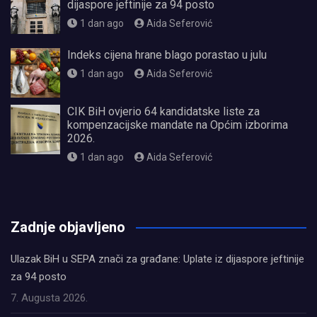
dijaspore jeftinije za 94 posto
1 dan ago
Aida Seferović
Indeks cijena hrane blago porastao u julu
1 dan ago
Aida Seferović
CIK BiH ovjerio 64 kandidatske liste za
kompenzacijske mandate na Općim izborima
2026.
1 dan ago
Aida Seferović
олимп казино
Zadnje objavljeno
Ulazak BiH u SEPA znači za građane: Uplate iz dijaspore jeftinije
za 94 posto
7. Augusta 2026.