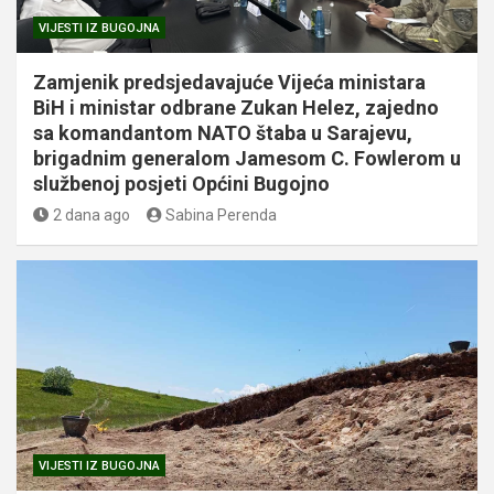
VIJESTI IZ BUGOJNA
Zamjenik predsjedavajuće Vijeća ministara
BiH i ministar odbrane Zukan Helez, zajedno
sa komandantom NATO štaba u Sarajevu,
brigadnim generalom Jamesom C. Fowlerom u
službenoj posjeti Općini Bugojno
2 dana ago
Sabina Perenda
VIJESTI IZ BUGOJNA