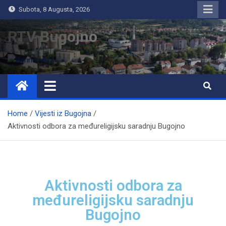
Subota, 8 Augusta, 2026
RTV Bugojno
Home
Vijesti iz Bugojna
Aktivnosti odbora za međureligijsku saradnju Bugojno
Aktivnosti odbora za
međureligijsku saradnju
Bugojno