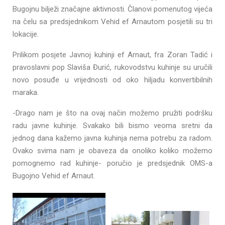
Bugojnu bilježi značajne aktivnosti. Članovi pomenutog vijeća
na čelu sa predsjednikom Vehid ef Arnautom posjetili su tri
lokacije.
Prilikom posjete Javnoj kuhinji ef Arnaut, fra Zoran Tadić i
pravoslavni pop Slaviša Đurić, rukovodstvu kuhinje su uručili
novo posuđe u vrijednosti od oko hiljadu konvertibilnih
maraka.
-Drago nam je što na ovaj način možemo pružiti podršku
radu javne kuhinje. Svakako bili bismo veoma sretni da
jednog dana kažemo javna kuhinja nema potrebu za radom.
Ovako svima nam je obaveza da onoliko koliko možemo
pomognemo rad kuhinje- poručio je predsjednik OMS-a
Bugojno Vehid ef Arnaut.