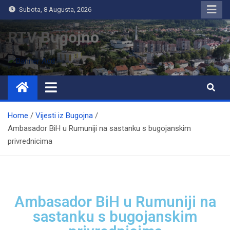
Subota, 8 Augusta, 2026
RTV Bugojno
Home
Vijesti iz Bugojna
Ambasador BiH u Rumuniji na sastanku s bugojanskim
privrednicima
Ambasador BiH u Rumuniji na
sastanku s bugojanskim