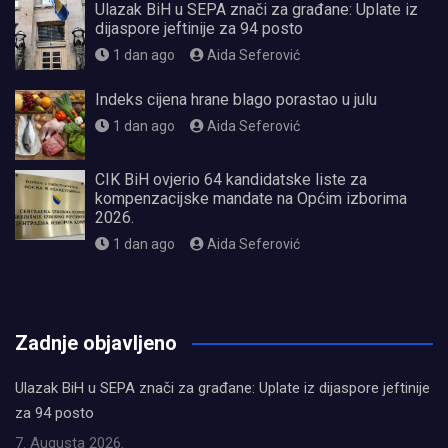
Ulazak BiH u SEPA znači za građane: Uplate iz
dijaspore jeftinije za 94 posto
1 dan ago
Aida Seferović
Indeks cijena hrane blago porastao u julu
1 dan ago
Aida Seferović
CIK BiH ovjerio 64 kandidatske liste za
kompenzacijske mandate na Općim izborima
2026.
1 dan ago
Aida Seferović
олимп казино
Zadnje objavljeno
Ulazak BiH u SEPA znači za građane: Uplate iz dijaspore jeftinije
za 94 posto
7. Augusta 2026.