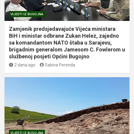
VIJESTI IZ BUGOJNA
Zamjenik predsjedavajuće Vijeća ministara
BiH i ministar odbrane Zukan Helez, zajedno
sa komandantom NATO štaba u Sarajevu,
brigadnim generalom Jamesom C. Fowlerom u
službenoj posjeti Općini Bugojno
2 dana ago
Sabina Perenda
VIJESTI IZ BUGOJNA