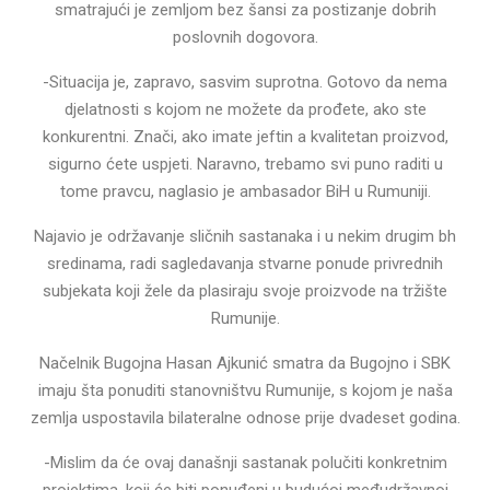
smatrajući je zemljom bez šansi za postizanje dobrih
poslovnih dogovora.
-Situacija je, zapravo, sasvim suprotna. Gotovo da nema
djelatnosti s kojom ne možete da prođete, ako ste
konkurentni. Znači, ako imate jeftin a kvalitetan proizvod,
sigurno ćete uspjeti. Naravno, trebamo svi puno raditi u
tome pravcu, naglasio je ambasador BiH u Rumuniji.
Najavio je održavanje sličnih sastanaka i u nekim drugim bh
sredinama, radi sagledavanja stvarne ponude privrednih
subjekata koji žele da plasiraju svoje proizvode na tržište
Rumunije.
Načelnik Bugojna Hasan Ajkunić smatra da Bugojno i SBK
imaju šta ponuditi stanovništvu Rumunije, s kojom je naša
zemlja uspostavila bilateralne odnose prije dvadeset godina.
-Mislim da će ovaj današnji sastanak polučiti konkretnim