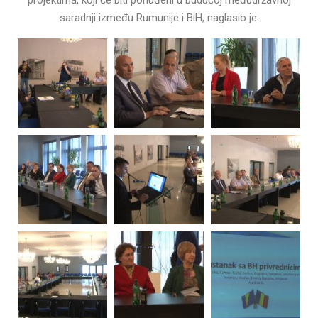
projektima, koji će biti ponuđeni u budućoj međudržavnoj
saradnji između Rumunije i BiH, naglasio je.