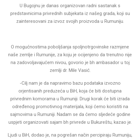
U Bugojnu je danas organizovan radni sastanak s
predstavnicima privrednih subjekata iz našeg grada, koji su
zainteresovani za izvoz svojih proizvoda u Rumuniju.
O mogućnostima poboljšanja spoljnotrgovinske razmjene
naše zemlje i Rumunije, za koju je ocijenjeno da trenutno nije
na zadovoljavajućem nivou, govorio je bh ambasador u toj
zemlji dr. Mile Vasić.
-Cilj nam je da napravimo bazu podataka izvozno
orjentisanih preduzeća u BiH, koja će biti dostupna
privrednim komorama u Rumuniji. Drugi korak će biti izrada
određenog promotivnog materijala, koji ćemo koristiti na
sajmovima u Rumuniji. Nadam se da ćemo sljedeće godine
uspjeti organizovati sajam bh privrede u Bukureštu, kazao je.
Ljudi u BiH, dodao je, na pogrešan način percipiraju Rumuniju,