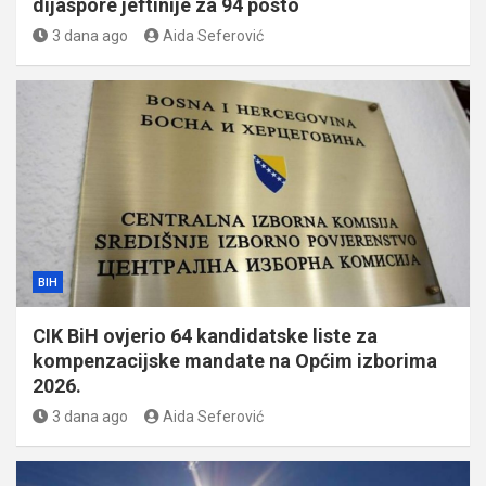
dijaspore jeftinije za 94 posto
3 dana ago
Aida Seferović
BIH
CIK BiH ovjerio 64 kandidatske liste za
kompenzacijske mandate na Općim izborima
2026.
3 dana ago
Aida Seferović