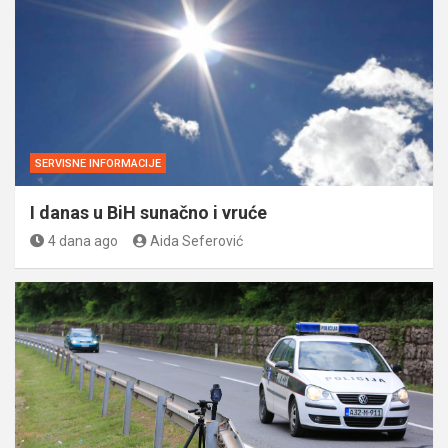
SERVISNE INFORMACIJE
I danas u BiH sunačno i vruće
4 dana ago
Aida Seferović