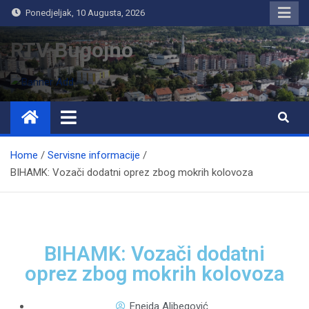
Ponedjeljak, 10 Augusta, 2026
RTV Bugojno
Home
Servisne informacije
BIHAMK: Vozači dodatni oprez zbog mokrih kolovoza
BIHAMK: Vozači dodatni
oprez zbog mokrih kolovoza
Eneida Alibegović