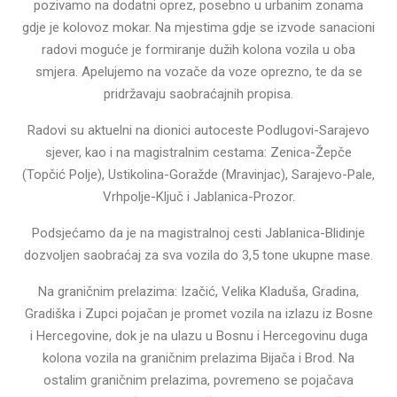
pozivamo na dodatni oprez, posebno u urbanim zonama
gdje je kolovoz mokar. Na mjestima gdje se izvode sanacioni
radovi moguće je formiranje dužih kolona vozila u oba
smjera. Apelujemo na vozače da voze oprezno, te da se
pridržavaju saobraćajnih propisa.
Radovi su aktuelni na dionici autoceste Podlugovi-Sarajevo
sjever, kao i na magistralnim cestama: Zenica-Žepče
(Topčić Polje), Ustikolina-Goražde (Mravinjac), Sarajevo-Pale,
Vrhpolje-Ključ i Jablanica-Prozor.
Podsjećamo da je na magistralnoj cesti Jablanica-Blidinje
dozvoljen saobraćaj za sva vozila do 3,5 tone ukupne mase.
Na graničnim prelazima: Izačić, Velika Kladuša, Gradina,
Gradiška i Zupci pojačan je promet vozila na izlazu iz Bosne
i Hercegovine, dok je na ulazu u Bosnu i Hercegovinu duga
kolona vozila na graničnim prelazima Bijača i Brod. Na
ostalim graničnim prelazima, povremeno se pojačava