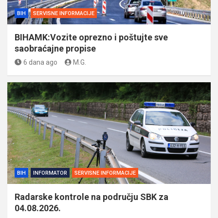
BIH
SERVISNE INFORMACIJE
BIHAMK:Vozite oprezno i poštujte sve
saobraćajne propise
6 dana ago
M.G.
BIH
INFORMATOR
SERVISNE INFORMACIJE
Radarske kontrole na području SBK za
04.08.2026.