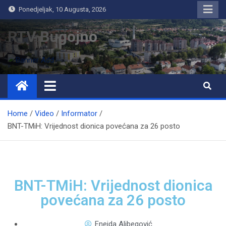
Ponedjeljak, 10 Augusta, 2026
RTV Bugojno
Home
Video
Informator
BNT-TMiH: Vrijednost dionica povećana za 26 posto
BNT-TMiH: Vrijednost dionica
povećana za 26 posto
Eneida Alibegović