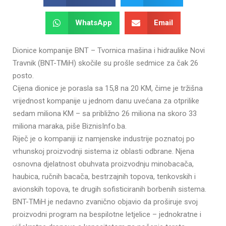
WhatsApp
Email
Dionice kompanije BNT – Tvornica mašina i hidraulike Novi
Travnik (BNT-TMiH) skočile su prošle sedmice za čak 26
posto.
Cijena dionice je porasla sa 15,8 na 20 KM, čime je tržišna
vrijednost kompanije u jednom danu uvećana za otprilike
sedam miliona KM – sa približno 26 miliona na skoro 33
miliona maraka, piše BiznisInfo.ba.
Riječ je o kompaniji iz namjenske industrije poznatoj po
vrhunskoj proizvodnji sistema iz oblasti odbrane. Njena
osnovna djelatnost obuhvata proizvodnju minobacača,
haubica, ručnih bacača, bestrzajnih topova, tenkovskih i
avionskih topova, te drugih sofisticiranih borbenih sistema.
BNT-TMiH je nedavno zvanično objavio da proširuje svoj
proizvodni program na bespilotne letjelice – jednokratne i