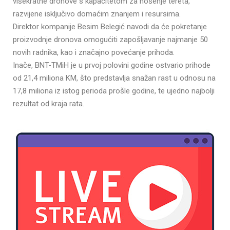
višekratne dronove s kapacitetom za nošenje tereta,
razvijene isključivo domaćim znanjem i resursima.
Direktor kompanije Besim Belegić navodi da će pokretanje
proizvodnje dronova omogućiti zapošljavanje najmanje 50
novih radnika, kao i značajno povećanje prihoda.
Inače, BNT-TMiH je u prvoj polovini godine ostvario prihode
od 21,4 miliona KM, što predstavlja snažan rast u odnosu na
17,8 miliona iz istog perioda prošle godine, te ujedno najbolji
rezultat od kraja rata.