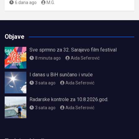
6 dana ago
M.G.
Objave
Sve sprmno za 32. Sarajevo film festival
8 minuta ago
Aida Seferović
I danas u BiH sunčano i vruće
3 sata ago
Aida Seferović
Radarske kontrole za 10.8.2026.god.
3 sata ago
Aida Seferović
олимп казино