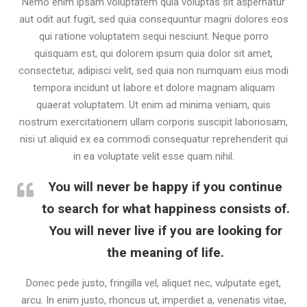
Nemo enim ipsam voluptatem quia voluptas sit aspernatur
aut odit aut fugit, sed quia consequuntur magni dolores eos
qui ratione voluptatem sequi nesciunt. Neque porro
quisquam est, qui dolorem ipsum quia dolor sit amet,
consectetur, adipisci velit, sed quia non numquam eius modi
tempora incidunt ut labore et dolore magnam aliquam
quaerat voluptatem. Ut enim ad minima veniam, quis
nostrum exercitationem ullam corporis suscipit laboriosam,
nisi ut aliquid ex ea commodi consequatur reprehenderit qui
in ea voluptate velit esse quam nihil.
You will never be happy if you continue
to search for what happiness consists of.
You will never live if you are looking for
the meaning of life.
Donec pede justo, fringilla vel, aliquet nec, vulputate eget,
arcu. In enim justo, rhoncus ut, imperdiet a, venenatis vitae,