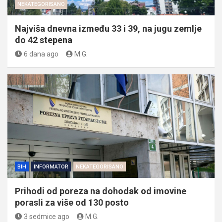
NEKATEGORISANO
Najviša dnevna između 33 i 39, na jugu zemlje
do 42 stepena
6 dana ago
M.G.
BIH
INFORMATOR
NEKATEGORISANO
Prihodi od poreza na dohodak od imovine
porasli za više od 130 posto
3 sedmice ago
M.G.