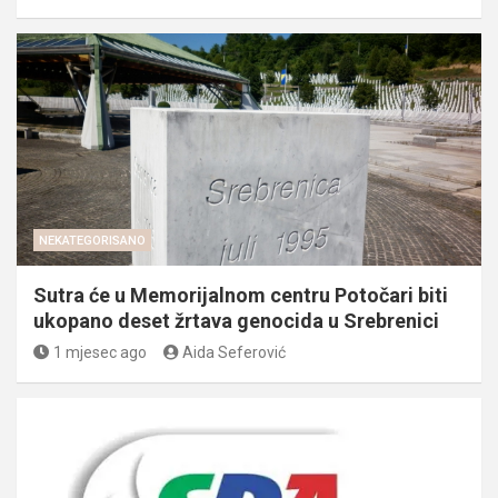
NEKATEGORISANO
Sutra će u Memorijalnom centru Potočari biti
ukopano deset žrtava genocida u Srebrenici
1 mjesec ago
Aida Seferović