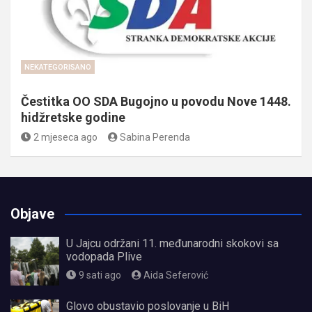
NEKATEGORISANO
Čestitka OO SDA Bugojno u povodu Nove 1448.
hidžretske godine
2 mjeseca ago
Sabina Perenda
Objave
U Jajcu održani 11. međunarodni skokovi sa
vodopada Plive
9 sati ago
Aida Seferović
Glovo obustavio poslovanje u BiH