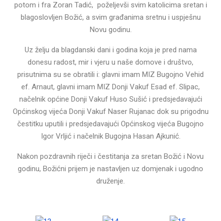
potom i fra Zoran Tadić, poželjevši svim katolicima sretan i
blagoslovljen Božić, a svim građanima sretnu i uspješnu
Novu godinu.
Uz želju da blagdanski dani i godina koja je pred nama
donesu radost, mir i vjeru u naše domove i društvo,
prisutnima su se obratili i: glavni imam MIZ Bugojno Vehid
ef. Arnaut, glavni imam MIZ Donji Vakuf Esad ef. Slipac,
načelnik općine Donji Vakuf Huso Sušić i predsjedavajući
Općinskog vijeća Donji Vakuf Naser Rujanac dok su prigodnu
čestitku uputili i predsjedavajući Općinskog vijeća Bugojno
Igor Vrljić i načelnik Bugojna Hasan Ajkunić.
Nakon pozdravnih riječi i čestitanja za sretan Božić i Novu
godinu, Božićni prijem je nastavljen uz domjenak i ugodno
druženje.