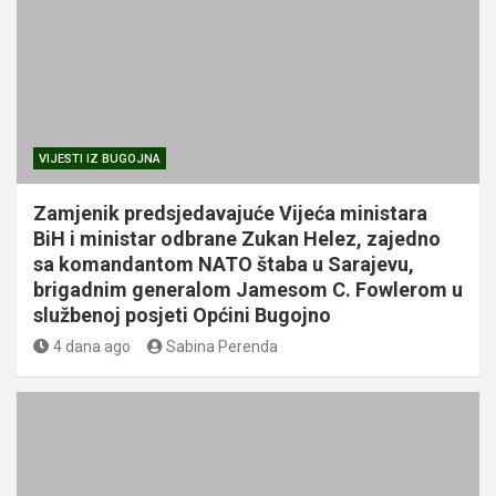
VIJESTI IZ BUGOJNA
Zamjenik predsjedavajuće Vijeća ministara
BiH i ministar odbrane Zukan Helez, zajedno
sa komandantom NATO štaba u Sarajevu,
brigadnim generalom Jamesom C. Fowlerom u
službenoj posjeti Općini Bugojno
4 dana ago
Sabina Perenda