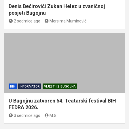
Denis Bećirovići Zukan Helez u zvaničnoj
posjeti Bugojnu
2 sedmice ago
Mersima Muminović
BIH
INFORMATOR
VIJESTI IZ BUGOJNA
U Bugojnu zatvoren 54. Teatarski festival BIH
FEDRA 2026.
3 sedmice ago
M.G.