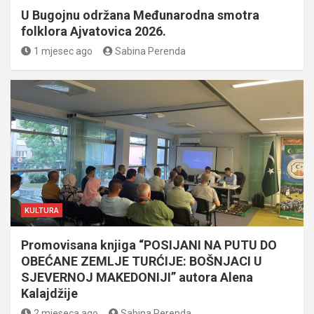
U Bugojnu održana Međunarodna smotra
folklora Ajvatovica 2026.
1 mjesec ago
Sabina Perenda
KULTURA
Promovisana knjiga “POSIJANI NA PUTU DO
OBEĆANE ZEMLJE TURĆIJE: BOŠNJACI U
SJEVERNOJ MAKEDONIJI” autora Alena
Kalajdžije
2 mjeseca ago
Sabina Perenda