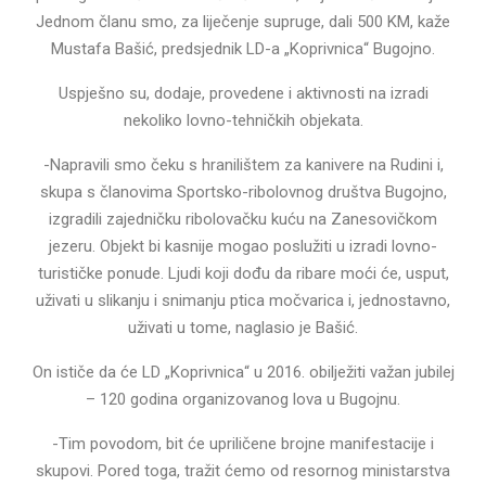
Jednom članu smo, za liječenje supruge, dali 500 KM, kaže
Mustafa Bašić, predsjednik LD-a „Koprivnica“ Bugojno.
Uspješno su, dodaje, provedene i aktivnosti na izradi
nekoliko lovno-tehničkih objekata.
-Napravili smo čeku s hranilištem za kanivere na Rudini i,
skupa s članovima Sportsko-ribolovnog društva Bugojno,
izgradili zajedničku ribolovačku kuću na Zanesovičkom
jezeru. Objekt bi kasnije mogao poslužiti u izradi lovno-
turističke ponude. Ljudi koji dođu da ribare moći će, usput,
uživati u slikanju i snimanju ptica močvarica i, jednostavno,
uživati u tome, naglasio je Bašić.
On ističe da će LD „Koprivnica“ u 2016. obilježiti važan jubilej
– 120 godina organizovanog lova u Bugojnu.
-Tim povodom, bit će upriličene brojne manifestacije i
skupovi. Pored toga, tražit ćemo od resornog ministarstva