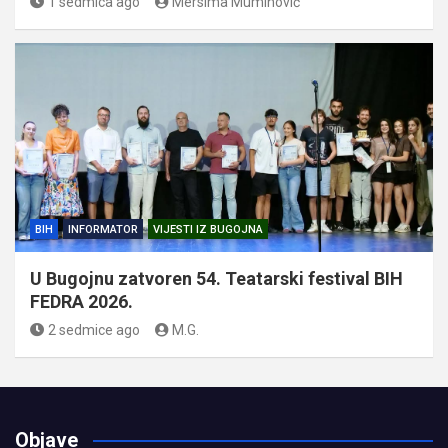
1 sedmica ago
Mersima Muminović
BIH
INFORMATOR
VIJESTI IZ BUGOJNA
U Bugojnu zatvoren 54. Teatarski festival BIH
FEDRA 2026.
2 sedmice ago
M.G.
Objave