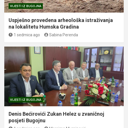
VIJESTI IZ BUGOJNA
Uspješno provedena arheološka istraživanja
na lokalitetu Humska Gradina
1 sedmica ago
Sabina Perenda
VIJESTI IZ BUGOJNA
Denis Bećirovići Zukan Helez u zvaničnoj
posjeti Bugojnu