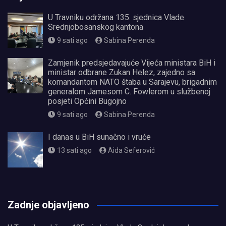
U Travniku održana 135. sjednica Vlade
Srednjobosanskog kantona
9 sati ago
Sabina Perenda
Zamjenik predsjedavajuće Vijeća ministara BiH i
ministar odbrane Zukan Helez, zajedno sa
komandantom NATO štaba u Sarajevu, brigadnim
generalom Jamesom C. Fowlerom u službenoj
posjeti Općini Bugojno
9 sati ago
Sabina Perenda
I danas u BiH sunačno i vruće
13 sati ago
Aida Seferović
олимп казино
Zadnje objavljeno