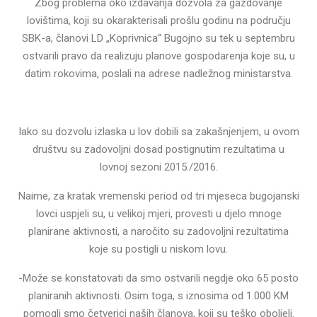
Zbog problema oko izdavanja dozvola za gazdovanje
lovištima, koji su okarakterisali prošlu godinu na području
SBK-a, članovi LD „Koprivnica“ Bugojno su tek u septembru
ostvarili pravo da realizuju planove gospodarenja koje su, u
datim rokovima, poslali na adrese nadležnog ministarstva.
Iako su dozvolu izlaska u lov dobili sa zakašnjenjem, u ovom
društvu su zadovoljni dosad postignutim rezultatima u
lovnoj sezoni 2015./2016.
Naime, za kratak vremenski period od tri mjeseca bugojanski
lovci uspjeli su, u velikoj mjeri, provesti u djelo mnoge
planirane aktivnosti, a naročito su zadovoljni rezultatima
koje su postigli u niskom lovu.
-Može se konstatovati da smo ostvarili negdje oko 65 posto
planiranih aktivnosti. Osim toga, s iznosima od 1.000 KM
pomogli smo četverici naših članova, koji su teško oboljeli.